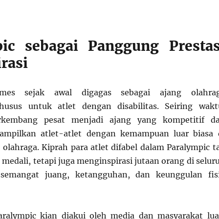
pic sebagai Panggung Prestas
rasi
ames sejak awal digagas sebagai ajang olahra
khusus untuk atlet dengan disabilitas. Seiring wakt
erkembang pesat menjadi ajang yang kompetitif d
ampilkan atlet-atlet dengan kemampuan luar biasa 
 olahraga. Kiprah para atlet difabel dalam Paralympic t
medali, tetapi juga menginspirasi jutaan orang di selur
 semangat juang, ketangguhan, dan keunggulan fis
Paralympic kian diakui oleh media dan masyarakat lua