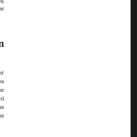
ng
ar
n
et
ya
ar
ni
us
ar