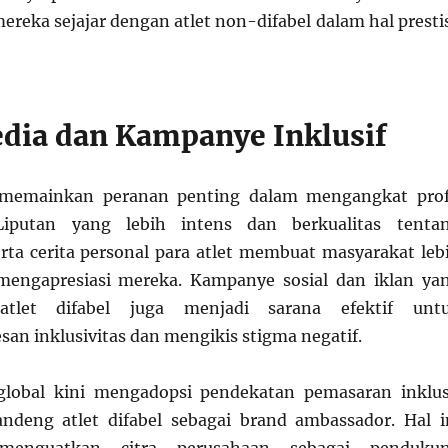
eka sejajar dengan atlet non-difabel dalam hal presti
dia dan Kampanye Inklusif
memainkan peranan penting dalam mengangkat prof
 Liputan yang lebih intens dan berkualitas tenta
rta cerita personal para atlet membuat masyarakat leb
engapresiasi mereka. Kampanye sosial dan iklan ya
tlet difabel juga menjadi sarana efektif unt
an inklusivitas dan mengikis stigma negatif.
lobal kini mengadopsi pendekatan pemasaran inklus
deng atlet difabel sebagai brand ambassador. Hal i