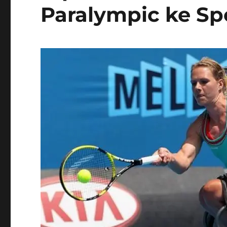
Paralympic ke Sp