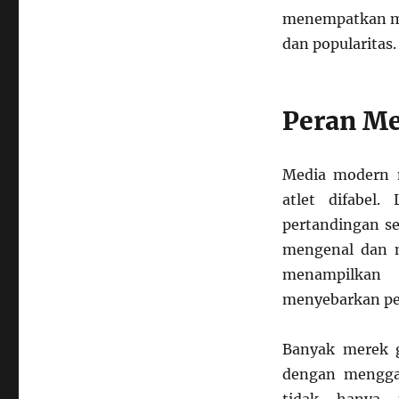
menempatkan mer
dan popularitas.
Peran Me
Media modern 
atlet difabel.
pertandingan se
mengenal dan m
menampilkan a
menyebarkan pes
Banyak merek g
dengan menggan