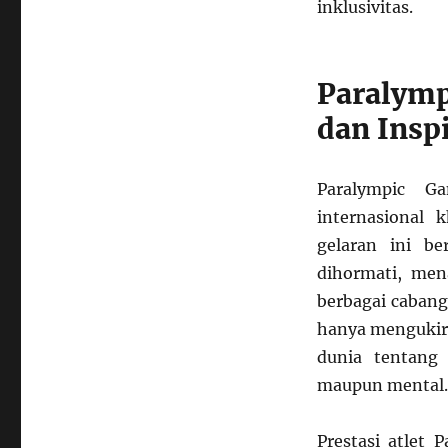
Dunia:
inklusivitas.
Dari
Paralympic
ke
Paralym
Sponsor
Brand
dan Inspi
Global
Paralympic G
internasional 
gelaran ini b
dihormati, men
berbagai cabang
hanya mengukir 
dunia tentang
maupun mental.
Prestasi atlet 