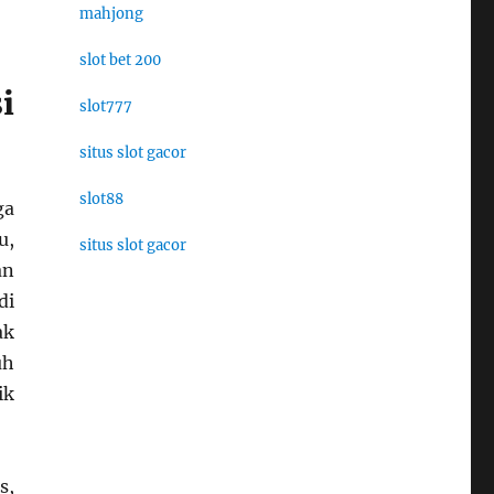
mahjong
slot bet 200
i
slot777
situs slot gacor
slot88
ga
u,
situs slot gacor
an
di
ak
uh
ik
s,