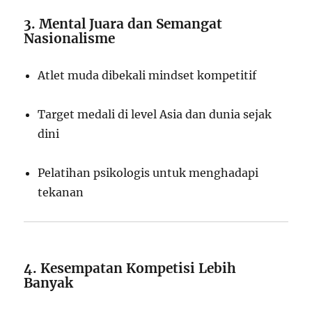
3. Mental Juara dan Semangat
Nasionalisme
Atlet muda dibekali mindset kompetitif
Target medali di level Asia dan dunia sejak
dini
Pelatihan psikologis untuk menghadapi
tekanan
4. Kesempatan Kompetisi Lebih
Banyak