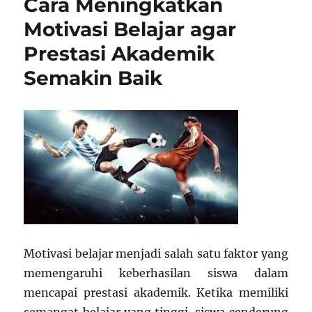
Cara Meningkatkan
Terbaru
tanpa
Motivasi Belajar agar
Tenggelam
Prestasi Akademik
dalam
Kabar
Semakin Baik
yang
Tidak
Jelas
Motivasi belajar menjadi salah satu faktor yang
memengaruhi keberhasilan siswa dalam
mencapai prestasi akademik. Ketika memiliki
semangat belajar yang tinggi, siswa cenderung