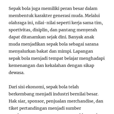
Sepak bola juga memiliki peran besar dalam
membentuk karakter generasi muda. Melalui
olahraga ini, nilai-nilai seperti kerja sama tim,
sportivitas, disiplin, dan pantang menyerah
dapat ditanamkan sejak dini. Banyak anak
muda menjadikan sepak bola sebagai sarana
menyalurkan bakat dan mimpi. Lapangan
sepak bola menjadi tempat belajar menghadapi
kemenangan dan kekalahan dengan sikap
dewasa.
Dari sisi ekonomi, sepak bola telah
berkembang menjadi industri bernilai besar.
Hak siar, sponsor, penjualan merchandise, dan
tiket pertandingan menjadi sumber