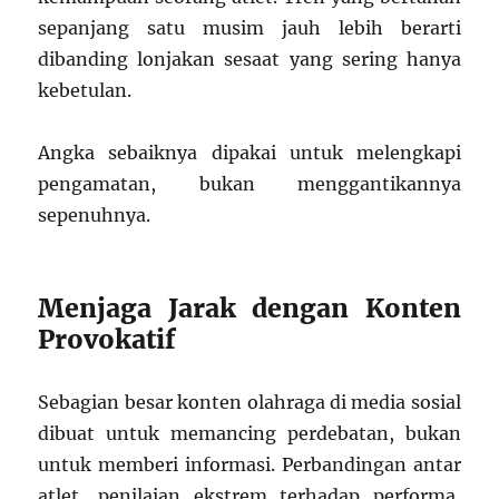
sepanjang satu musim jauh lebih berarti
dibanding lonjakan sesaat yang sering hanya
kebetulan.
Angka sebaiknya dipakai untuk melengkapi
pengamatan, bukan menggantikannya
sepenuhnya.
Menjaga Jarak dengan Konten
Provokatif
Sebagian besar konten olahraga di media sosial
dibuat untuk memancing perdebatan, bukan
untuk memberi informasi. Perbandingan antar
atlet, penilaian ekstrem terhadap performa,