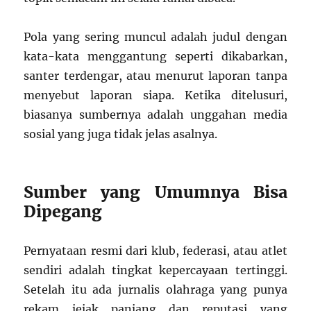
Pola yang sering muncul adalah judul dengan
kata-kata menggantung seperti dikabarkan,
santer terdengar, atau menurut laporan tanpa
menyebut laporan siapa. Ketika ditelusuri,
biasanya sumbernya adalah unggahan media
sosial yang juga tidak jelas asalnya.
Sumber yang Umumnya Bisa
Dipegang
Pernyataan resmi dari klub, federasi, atau atlet
sendiri adalah tingkat kepercayaan tertinggi.
Setelah itu ada jurnalis olahraga yang punya
rekam jejak panjang dan reputasi yang