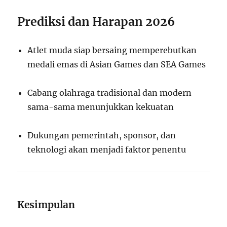
Prediksi dan Harapan 2026
Atlet muda siap bersaing memperebutkan
medali emas di Asian Games dan SEA Games
Cabang olahraga tradisional dan modern
sama-sama menunjukkan kekuatan
Dukungan pemerintah, sponsor, dan
teknologi akan menjadi faktor penentu
Kesimpulan