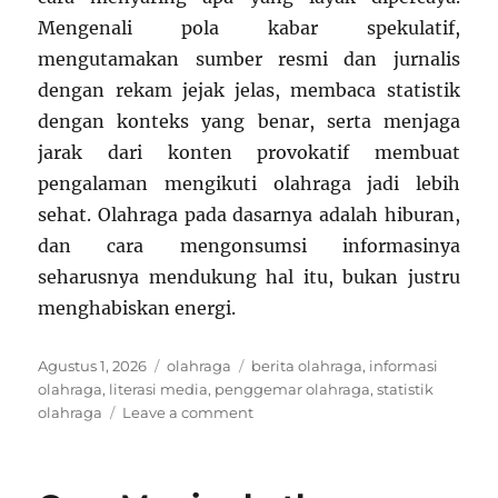
Mengenali pola kabar spekulatif,
mengutamakan sumber resmi dan jurnalis
dengan rekam jejak jelas, membaca statistik
dengan konteks yang benar, serta menjaga
jarak dari konten provokatif membuat
pengalaman mengikuti olahraga jadi lebih
sehat. Olahraga pada dasarnya adalah hiburan,
dan cara mengonsumsi informasinya
seharusnya mendukung hal itu, bukan justru
menghabiskan energi.
Posted
Categories
Tags
Agustus 1, 2026
olahraga
berita olahraga
,
informasi
on
olahraga
,
literasi media
,
penggemar olahraga
,
statistik
on
olahraga
Leave a comment
Mengikuti
Informasi
Olahraga