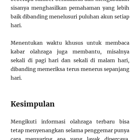
sisanya menghasilkan pemahaman yang lebih
baik dibanding menelusuri puluhan akun setiap
hari.
Menentukan waktu khusus untuk membaca
kabar olahraga juga membantu, misalnya
sekali di pagi hari dan sekali di malam hari,
dibanding memeriksa terus menerus sepanjang
hari.
Kesimpulan
Mengikuti informasi olahraga terbaru bisa
tetap menyenangkan selama penggemar punya
cara menyaring apa yang layak dipercaya.