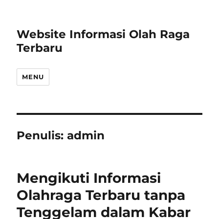
Website Informasi Olah Raga
Terbaru
MENU
Penulis:
admin
Mengikuti Informasi
Olahraga Terbaru tanpa
Tenggelam dalam Kabar