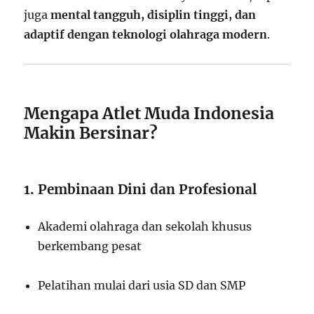
juga
mental tangguh, disiplin tinggi, dan
adaptif dengan teknologi olahraga modern
.
Mengapa Atlet Muda Indonesia
Makin Bersinar?
1. Pembinaan Dini dan Profesional
Akademi olahraga dan sekolah khusus
berkembang pesat
Pelatihan mulai dari usia SD dan SMP