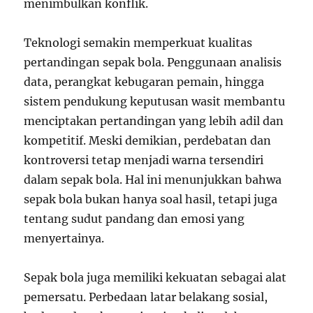
menimbulkan konflik.
Teknologi semakin memperkuat kualitas
pertandingan sepak bola. Penggunaan analisis
data, perangkat kebugaran pemain, hingga
sistem pendukung keputusan wasit membantu
menciptakan pertandingan yang lebih adil dan
kompetitif. Meski demikian, perdebatan dan
kontroversi tetap menjadi warna tersendiri
dalam sepak bola. Hal ini menunjukkan bahwa
sepak bola bukan hanya soal hasil, tetapi juga
tentang sudut pandang dan emosi yang
menyertainya.
Sepak bola juga memiliki kekuatan sebagai alat
pemersatu. Perbedaan latar belakang sosial,