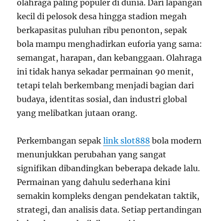
olahraga paling populer di dunia. Dari lapangan
kecil di pelosok desa hingga stadion megah
berkapasitas puluhan ribu penonton, sepak
bola mampu menghadirkan euforia yang sama:
semangat, harapan, dan kebanggaan. Olahraga
ini tidak hanya sekadar permainan 90 menit,
tetapi telah berkembang menjadi bagian dari
budaya, identitas sosial, dan industri global
yang melibatkan jutaan orang.
Perkembangan sepak
link slot888
bola modern
menunjukkan perubahan yang sangat
signifikan dibandingkan beberapa dekade lalu.
Permainan yang dahulu sederhana kini
semakin kompleks dengan pendekatan taktik,
strategi, dan analisis data. Setiap pertandingan