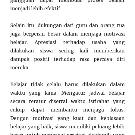
menjadi lebih efektif.
Selain itu, dukungan dari guru dan orang tua
juga berperan besar dalam menjaga motivasi
belajar. Apresiasi terhadap usaha yang
dilakukan siswa sering kali memberikan
dampak positif terhadap rasa percaya diri
mereka.
Belajar tidak selalu harus dilakukan dalam
waktu yang lama. Mengatur jadwal belajar
secara teratur disertai waktu istirahat yang
cukup dapat membantu menjaga fokus.
Dengan motivasi yang kuat dan kebiasaan
belajar yang baik, siswa memiliki peluang lebih
besar untuk mencapai prestasi akademik yang