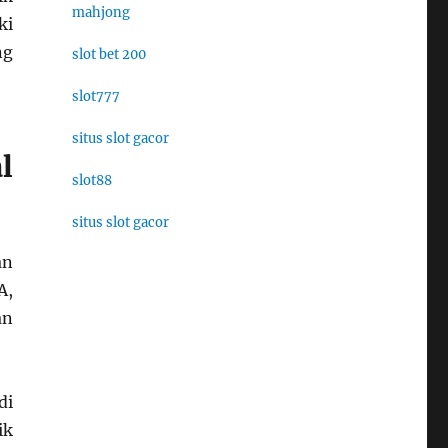
mahjong
ki
ng
slot bet 200
slot777
situs slot gacor
l
slot88
situs slot gacor
an
A,
an
di
ik