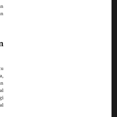
an
an
n
tu
a,
an
al
gi
al