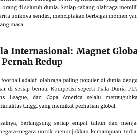
n orang di seluruh dunia. Setiap cabang olahraga memili
cerita uniknya sendiri, menciptakan berbagai momen ya
jang masa.
la Internasional: Magnet Globa
 Pernah Redup
 football adalah olahraga paling populer di dunia deng
r di setiap benua. Kompetisi seperti Piala Dunia FIF
ns League, dan Copa America selalu menyuguhk
rkualitas tinggi yang memikat perhatian global.
isalnya, berlangsung setiap empat tahun dan menja
 negara-negara untuk menunjukkan kemampuan terba