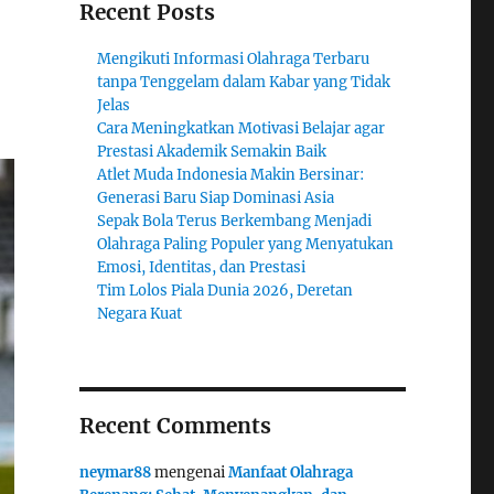
Recent Posts
Mengikuti Informasi Olahraga Terbaru
tanpa Tenggelam dalam Kabar yang Tidak
Jelas
Cara Meningkatkan Motivasi Belajar agar
Prestasi Akademik Semakin Baik
Atlet Muda Indonesia Makin Bersinar:
Generasi Baru Siap Dominasi Asia
Sepak Bola Terus Berkembang Menjadi
Olahraga Paling Populer yang Menyatukan
Emosi, Identitas, dan Prestasi
Tim Lolos Piala Dunia 2026, Deretan
Negara Kuat
Recent Comments
neymar88
mengenai
Manfaat Olahraga