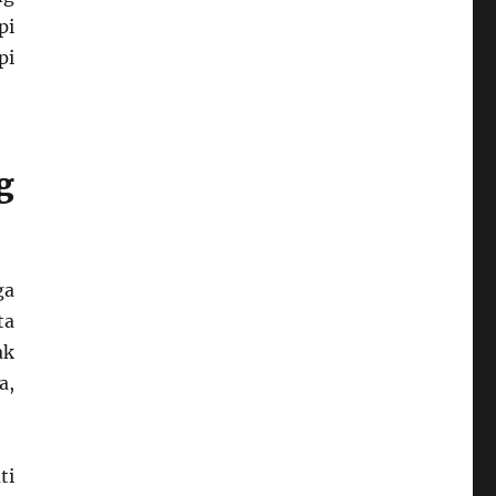
pi
pi
g
ga
ta
ak
a,
ti