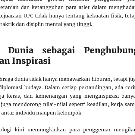
ranian dan ketangguhan para atlet dalam menghada
ejuaraan UFC tidak hanya tentang kekuatan fisik, teta
taktik dan disiplin mental yang tinggi.
a Dunia sebagai Penghubun
an Inspirasi
hraga dunia tidak hanya menawarkan hiburan, tetapi ju
iplomasi budaya. Dalam setiap pertandingan, ada ceri
rja keras, dan kemenangan yang menginspirasi bany
 juga mendorong nilai-nilai seperti keadilan, kerja sam
 antar individu maupun kelompok.
ologi kini memungkinkan para penggemar mengiku