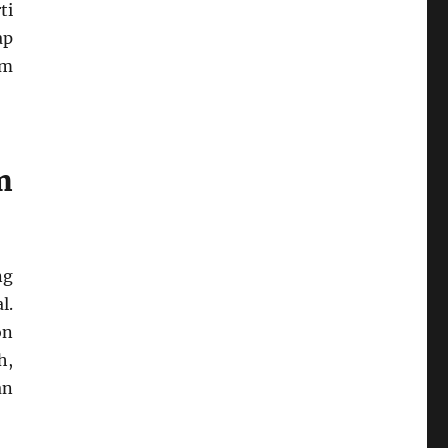
ti
ap
am
m
ng
l.
on
h,
an