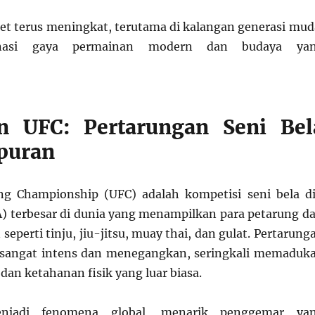
ket terus meningkat, terutama di kalangan generasi mud
inasi gaya permainan modern dan budaya ya
an UFC: Pertarungan Seni Bel
puran
ng Championship (UFC) adalah kompetisi seni bela di
terbesar di dunia yang menampilkan para petarung da
 seperti tinju, jiu-jitsu, muay thai, dan gulat. Pertarung
 sangat intens dan menegangkan, seringkali memaduk
, dan ketahanan fisik yang luar biasa.
njadi fenomena global, menarik penggemar ya