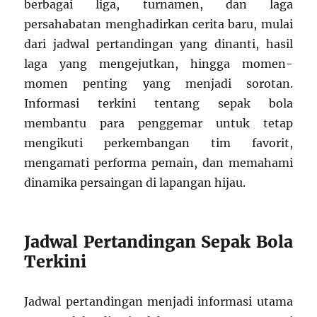
berbagai liga, turnamen, dan laga
persahabatan menghadirkan cerita baru, mulai
dari jadwal pertandingan yang dinanti, hasil
laga yang mengejutkan, hingga momen-
momen penting yang menjadi sorotan.
Informasi terkini tentang sepak bola
membantu para penggemar untuk tetap
mengikuti perkembangan tim favorit,
mengamati performa pemain, dan memahami
dinamika persaingan di lapangan hijau.
Jadwal Pertandingan Sepak Bola
Terkini
Jadwal pertandingan menjadi informasi utama