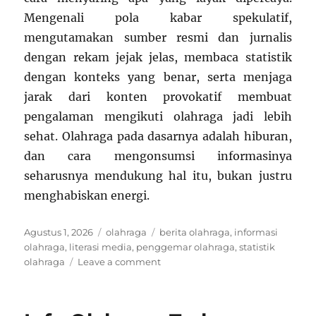
Mengenali pola kabar spekulatif,
mengutamakan sumber resmi dan jurnalis
dengan rekam jejak jelas, membaca statistik
dengan konteks yang benar, serta menjaga
jarak dari konten provokatif membuat
pengalaman mengikuti olahraga jadi lebih
sehat. Olahraga pada dasarnya adalah hiburan,
dan cara mengonsumsi informasinya
seharusnya mendukung hal itu, bukan justru
menghabiskan energi.
Posted
Categories
Tags
Agustus 1, 2026
olahraga
berita olahraga
,
informasi
on
olahraga
,
literasi media
,
penggemar olahraga
,
statistik
on
olahraga
Leave a comment
Mengikuti
Informasi
Olahraga