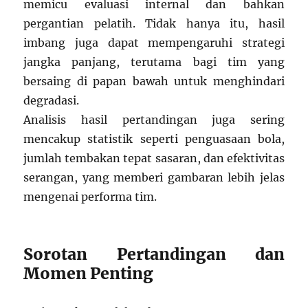
memicu evaluasi internal dan bahkan
pergantian pelatih. Tidak hanya itu, hasil
imbang juga dapat mempengaruhi strategi
jangka panjang, terutama bagi tim yang
bersaing di papan bawah untuk menghindari
degradasi.
Analisis hasil pertandingan juga sering
mencakup statistik seperti penguasaan bola,
jumlah tembakan tepat sasaran, dan efektivitas
serangan, yang memberi gambaran lebih jelas
mengenai performa tim.
Sorotan Pertandingan dan
Momen Penting