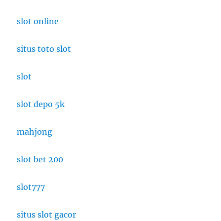
slot online
situs toto slot
slot
slot depo 5k
mahjong
slot bet 200
slot777
situs slot gacor