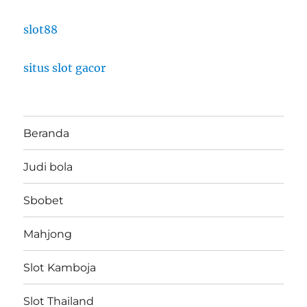
slot88
situs slot gacor
Beranda
Judi bola
Sbobet
Mahjong
Slot Kamboja
Slot Thailand