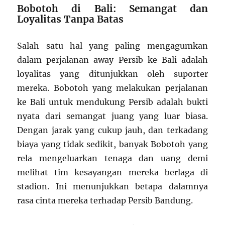
Bobotoh di Bali: Semangat dan
Loyalitas Tanpa Batas
Salah satu hal yang paling mengagumkan
dalam perjalanan away Persib ke Bali adalah
loyalitas yang ditunjukkan oleh suporter
mereka. Bobotoh yang melakukan perjalanan
ke Bali untuk mendukung Persib adalah bukti
nyata dari semangat juang yang luar biasa.
Dengan jarak yang cukup jauh, dan terkadang
biaya yang tidak sedikit, banyak Bobotoh yang
rela mengeluarkan tenaga dan uang demi
melihat tim kesayangan mereka berlaga di
stadion. Ini menunjukkan betapa dalamnya
rasa cinta mereka terhadap Persib Bandung.