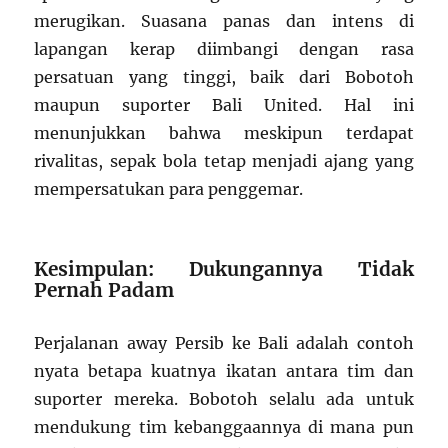
merugikan. Suasana panas dan intens di
lapangan kerap diimbangi dengan rasa
persatuan yang tinggi, baik dari Bobotoh
maupun suporter Bali United. Hal ini
menunjukkan bahwa meskipun terdapat
rivalitas, sepak bola tetap menjadi ajang yang
mempersatukan para penggemar.
Kesimpulan: Dukungannya Tidak
Pernah Padam
Perjalanan away Persib ke Bali adalah contoh
nyata betapa kuatnya ikatan antara tim dan
suporter mereka. Bobotoh selalu ada untuk
mendukung tim kebanggaannya di mana pun