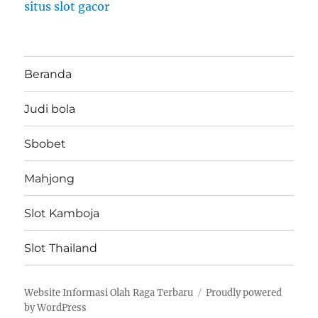
situs slot gacor
Beranda
Judi bola
Sbobet
Mahjong
Slot Kamboja
Slot Thailand
Website Informasi Olah Raga Terbaru
Proudly powered
by WordPress