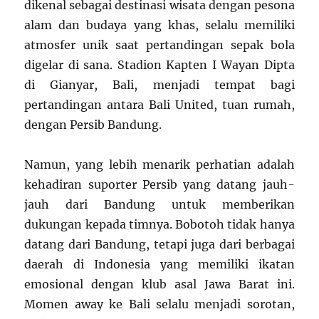
dikenal sebagai destinasi wisata dengan pesona
alam dan budaya yang khas, selalu memiliki
atmosfer unik saat pertandingan sepak bola
digelar di sana. Stadion Kapten I Wayan Dipta
di Gianyar, Bali, menjadi tempat bagi
pertandingan antara Bali United, tuan rumah,
dengan Persib Bandung.
Namun, yang lebih menarik perhatian adalah
kehadiran suporter Persib yang datang jauh-
jauh dari Bandung untuk memberikan
dukungan kepada timnya. Bobotoh tidak hanya
datang dari Bandung, tetapi juga dari berbagai
daerah di Indonesia yang memiliki ikatan
emosional dengan klub asal Jawa Barat ini.
Momen away ke Bali selalu menjadi sorotan,