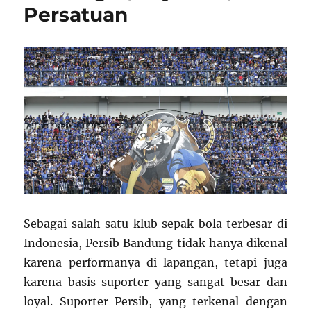
Persatuan
Sebagai salah satu klub sepak bola terbesar di
Indonesia, Persib Bandung tidak hanya dikenal
karena performanya di lapangan, tetapi juga
karena basis suporter yang sangat besar dan
loyal. Suporter Persib, yang terkenal dengan