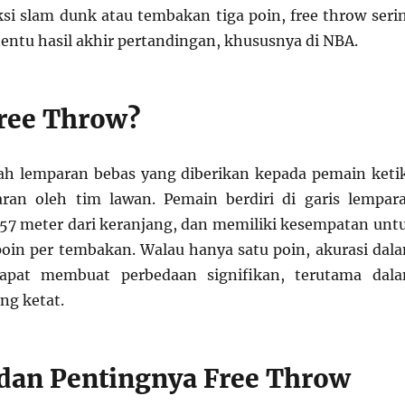
si slam dunk atau tembakan tiga poin, free throw seri
nentu hasil akhir pertandingan, khususnya di NBA.
Free Throw?
ah lemparan bebas yang diberikan kepada pemain keti
aran oleh tim lawan. Pemain berdiri di garis lempar
4,57 meter dari keranjang, dan memiliki kesempatan unt
oin per tembakan. Walau hanya satu poin, akurasi dal
dapat membuat perbedaan signifikan, terutama dal
ng ketat.
k dan Pentingnya Free Throw