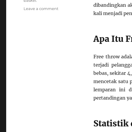
basket
dibandingkan ak
on
Leave a comment
kali menjadi pe
Fakta
Menarik
Bola
Basket:
Apa Itu 
Mengapa
Free
Throw
Free throw adal
Sering
Jadi
terjadi pelangg
Penentu
bebas, sekitar 
Kemenangan
mencetak satu p
dalam
Pertandingan
lemparan ini 
NBA
pertandingan ya
Statisti