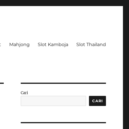
t
Mahjong
Slot Kamboja
Slot Thailand
Cari
CARI