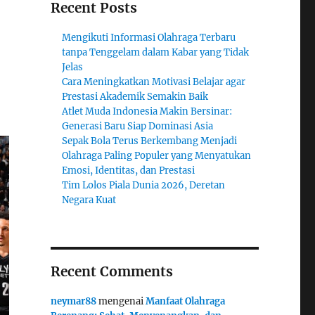
Recent Posts
Mengikuti Informasi Olahraga Terbaru
tanpa Tenggelam dalam Kabar yang Tidak
Jelas
Cara Meningkatkan Motivasi Belajar agar
Prestasi Akademik Semakin Baik
Atlet Muda Indonesia Makin Bersinar:
Generasi Baru Siap Dominasi Asia
Sepak Bola Terus Berkembang Menjadi
Olahraga Paling Populer yang Menyatukan
Emosi, Identitas, dan Prestasi
Tim Lolos Piala Dunia 2026, Deretan
Negara Kuat
Recent Comments
neymar88
mengenai
Manfaat Olahraga