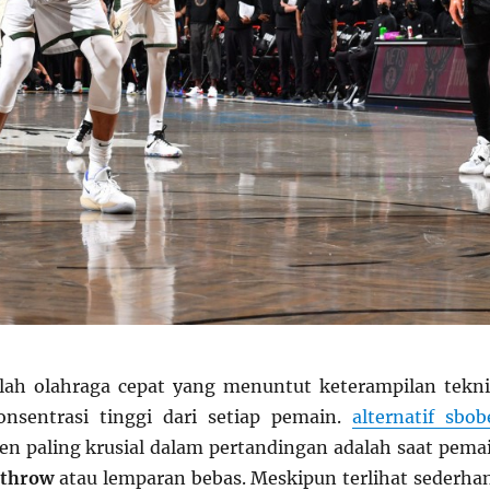
lah olahraga cepat yang menuntut keterampilan tekni
onsentrasi tinggi dari setiap pemain.
alternatif sbob
n paling krusial dalam pertandingan adalah saat pema
 throw
atau lemparan bebas. Meskipun terlihat sederha