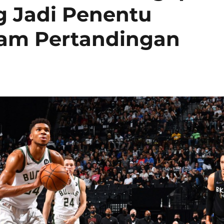
g Jadi Penentu
am Pertandingan