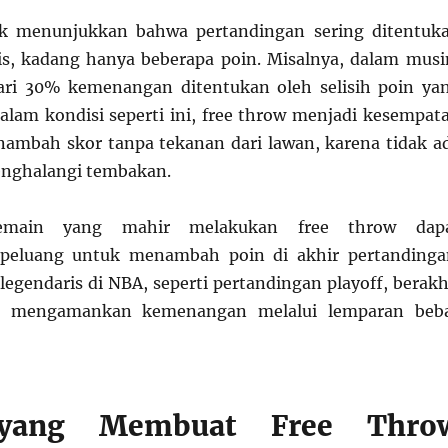
tik menunjukkan bahwa pertandingan sering ditentuk
is, kadang hanya beberapa poin. Misalnya, dalam mus
dari 30% kemenangan ditentukan oleh selisih poin ya
Dalam kondisi seperti ini, free throw menjadi kesempat
ambah skor tanpa tekanan dari lawan, karena tidak a
nghalangi tembakan.
pemain yang mahir melakukan free throw dap
peluang untuk menambah poin di akhir pertandinga
gendaris di NBA, seperti pertandingan playoff, berakh
 mengamankan kemenangan melalui lemparan beb
 yang Membuat Free Thro