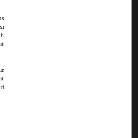
as
si
ah
at
ur
at
ri