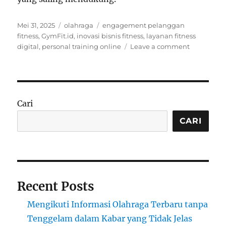
Posted
Categories
Tags
Mei 31, 2025
olahraga
engagement pelanggan
on
fitness
,
GymFit.id
,
inovasi bisnis fitness
,
layanan fitness
on
digital
,
personal training online
Leave a comment
Inovasi
Bisnis
Fitness:
Transforma
Personal
Cari
Training
Online
CARI
oleh
GymFit.id
Recent Posts
Mengikuti Informasi Olahraga Terbaru tanpa
Tenggelam dalam Kabar yang Tidak Jelas