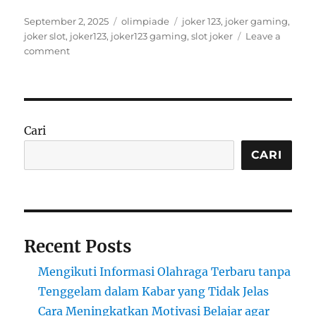
Posted
Categories
Tags
September 2, 2025
olimpiade
joker 123
,
joker gaming
,
on
joker slot
,
joker123
,
joker123 gaming
,
slot joker
Leave a
on
comment
Sorotan
Olahraga
Indonesia
2024:
Dari
Cari
PON
XXI
CARI
hingga
Prestasi
Internasional
–
Update
Recent Posts
Terkini
Dunia
Mengikuti Informasi Olahraga Terbaru tanpa
Olahraga
Tanah
Tenggelam dalam Kabar yang Tidak Jelas
Air
Cara Meningkatkan Motivasi Belajar agar