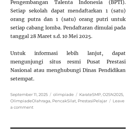
Pengembangan Talenta Indonesia (BPTI).
Setiap sekolah dapat mendaftarkan 1 (satu)
orang putra dan 1 (satu) orang putri untuk
setiap cabang lomba. Pendaftaran dimulai pada
tanggal 28 Maret s.d. 10 Mei 2025.
Untuk informasi lebih lanjut, dapat
mengunjungi situs resmi Pusat Prestasi
Nasional atau menghubungi Dinas Pendidikan
setempat.
Posted
Categories
Tags
September 11, 2025
olimpiade
KarateSMP
,
O2SN2025
,
on
OlimpiadeOlahraga
,
PencakSilat
,
PrestasiPelajar
Leave
on
a comment
Olimpiade
Olahraga
Siswa
Nasional