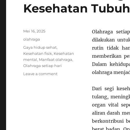
Kesehatan Tubuh 
Posted
Mei 16, 2025
Olahraga setia
on
Categories
olahraga
dilakukan untuk
Tags
Gaya hidup sehat
,
rutin tidak h
Kesehatan fisik
,
Kesehatan
memberikan pen
mental
,
Manfaat olahraga
,
Dalam kehidup
Olahraga setiap hari
olahraga menjad
on
Leave a comment
Manfaat
Olahraga
Dari segi kese
Setiap
tulang, mening
Hari
untuk
organ vital sep
Kesehatan
aliran darah me
Tubuh
berkontribusi 
dan
Pikiran
berat badan. Or