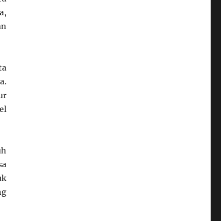
a,
an
ta
a.
ur
el
uh
sa
uk
ng