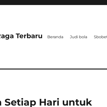
Raga Terbaru
Beranda
Judi bola
Sbobe
 Setiap Hari untuk