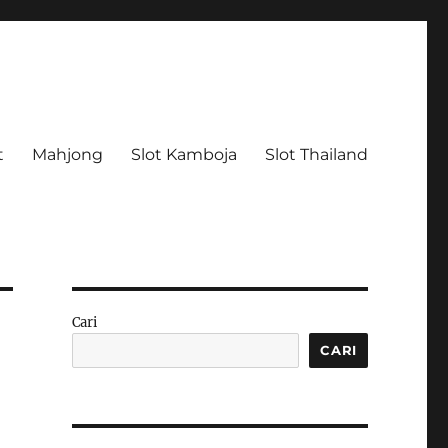
t
Mahjong
Slot Kamboja
Slot Thailand
Cari
CARI