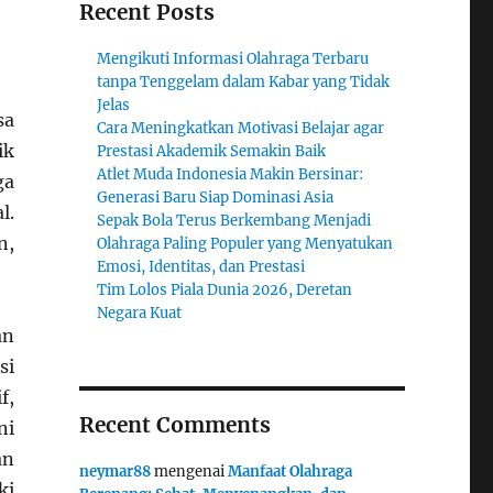
Recent Posts
Mengikuti Informasi Olahraga Terbaru
tanpa Tenggelam dalam Kabar yang Tidak
Jelas
sa
Cara Meningkatkan Motivasi Belajar agar
ik
Prestasi Akademik Semakin Baik
Atlet Muda Indonesia Makin Bersinar:
ga
Generasi Baru Siap Dominasi Asia
l.
Sepak Bola Terus Berkembang Menjadi
n,
Olahraga Paling Populer yang Menyatukan
Emosi, Identitas, dan Prestasi
Tim Lolos Piala Dunia 2026, Deretan
Negara Kuat
an
si
f,
Recent Comments
ni
an
neymar88
mengenai
Manfaat Olahraga
ki