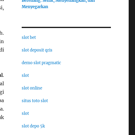
Berenang: Sehat, Menyenangkan, dan
Menyegarkan
i,
h.
slot bet
in
di
slot deposit qris
demo slot pragmatic
l
.
slot
al
slot online
gi
pa
situs toto slot
a.
slot
uk
slot depo 5k