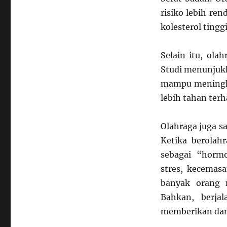
risiko lebih ren
kolesterol tingg
Selain itu, ol
Studi menunjukk
mampu meningka
lebih tahan terha
Olahraga juga s
Ketika berolah
sebagai “horm
stres, kecemasa
banyak orang m
Bahkan, berja
memberikan damp