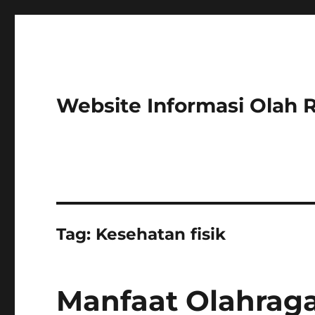
Website Informasi Olah 
Tag:
Kesehatan fisik
Manfaat Olahraga