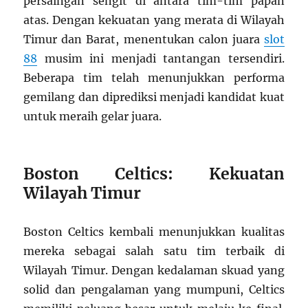
persaingan sengit di antara tim-tim papan
atas. Dengan kekuatan yang merata di Wilayah
Timur dan Barat, menentukan calon juara
slot
88
musim ini menjadi tantangan tersendiri.
Beberapa tim telah menunjukkan performa
gemilang dan diprediksi menjadi kandidat kuat
untuk meraih gelar juara.
Boston Celtics: Kekuatan
Wilayah Timur
Boston Celtics kembali menunjukkan kualitas
mereka sebagai salah satu tim terbaik di
Wilayah Timur. Dengan kedalaman skuad yang
solid dan pengalaman yang mumpuni, Celtics