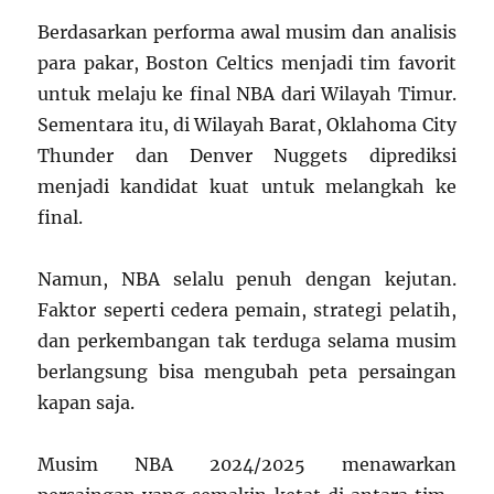
Berdasarkan performa awal musim dan analisis
para pakar, Boston Celtics menjadi tim favorit
untuk melaju ke final NBA dari Wilayah Timur.
Sementara itu, di Wilayah Barat, Oklahoma City
Thunder dan Denver Nuggets diprediksi
menjadi kandidat kuat untuk melangkah ke
final.
Namun, NBA selalu penuh dengan kejutan.
Faktor seperti cedera pemain, strategi pelatih,
dan perkembangan tak terduga selama musim
berlangsung bisa mengubah peta persaingan
kapan saja.
Musim NBA 2024/2025 menawarkan