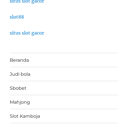
situs slot gacor
slot88
situs slot gacor
Beranda
Judi bola
Sbobet
Mahjong
Slot Kamboja