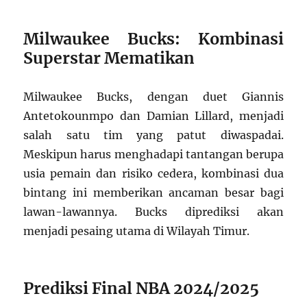
Milwaukee Bucks: Kombinasi
Superstar Mematikan
Milwaukee Bucks, dengan duet Giannis
Antetokounmpo dan Damian Lillard, menjadi
salah satu tim yang patut diwaspadai.
Meskipun harus menghadapi tantangan berupa
usia pemain dan risiko cedera, kombinasi dua
bintang ini memberikan ancaman besar bagi
lawan-lawannya. Bucks diprediksi akan
menjadi pesaing utama di Wilayah Timur.
Prediksi Final NBA 2024/2025