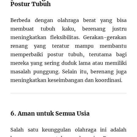
Postur Tubuh
Berbeda dengan olahraga berat yang bisa
membuat tubuh kaku, berenang justru
meningkatkan fleksibilitas. Gerakan-gerakan
renang yang teratur mampu membantu
memperbaiki postur tubuh, terutama bagi
mereka yang sering duduk lama atau memiliki
masalah punggung. Selain itu, berenang juga
meningkatkan keseimbangan dan koordinasi.
6. Aman untuk Semua Usia
Salah satu keunggulan olahraga ini adalah