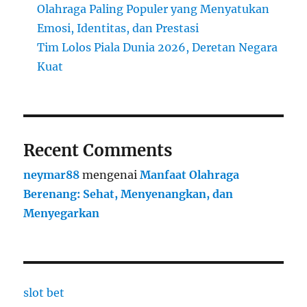
Olahraga Paling Populer yang Menyatukan
Emosi, Identitas, dan Prestasi
Tim Lolos Piala Dunia 2026, Deretan Negara
Kuat
Recent Comments
neymar88
mengenai
Manfaat Olahraga
Berenang: Sehat, Menyenangkan, dan
Menyegarkan
slot bet