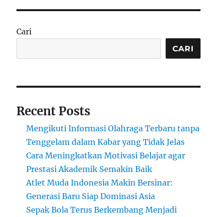
Berenang:
Sehat,
Menyenangkan,
Cari
dan
Menyegarkan
CARI
Recent Posts
Mengikuti Informasi Olahraga Terbaru tanpa
Tenggelam dalam Kabar yang Tidak Jelas
Cara Meningkatkan Motivasi Belajar agar
Prestasi Akademik Semakin Baik
Atlet Muda Indonesia Makin Bersinar:
Generasi Baru Siap Dominasi Asia
Sepak Bola Terus Berkembang Menjadi