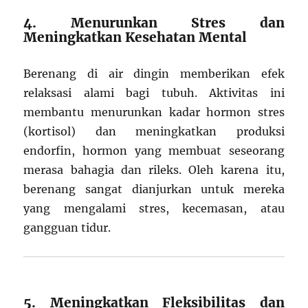
4. Menurunkan Stres dan
Meningkatkan Kesehatan Mental
Berenang di air dingin memberikan efek
relaksasi alami bagi tubuh. Aktivitas ini
membantu menurunkan kadar hormon stres
(kortisol) dan meningkatkan produksi
endorfin, hormon yang membuat seseorang
merasa bahagia dan rileks. Oleh karena itu,
berenang sangat dianjurkan untuk mereka
yang mengalami stres, kecemasan, atau
gangguan tidur.
5. Meningkatkan Fleksibilitas dan