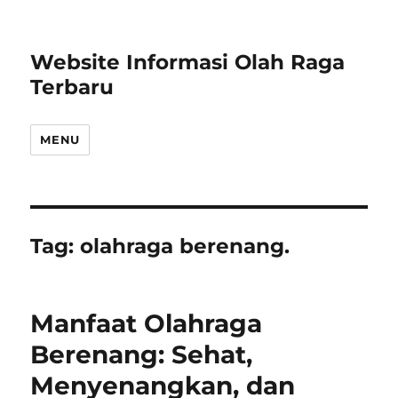
Website Informasi Olah Raga
Terbaru
MENU
Tag:
olahraga berenang.
Manfaat Olahraga
Berenang: Sehat,
Menyenangkan, dan