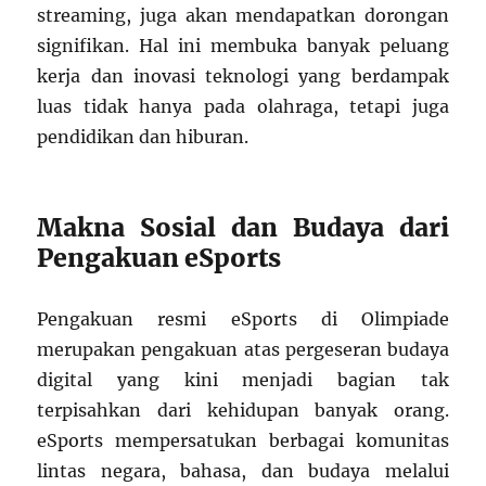
streaming, juga akan mendapatkan dorongan
signifikan. Hal ini membuka banyak peluang
kerja dan inovasi teknologi yang berdampak
luas tidak hanya pada olahraga, tetapi juga
pendidikan dan hiburan.
Makna Sosial dan Budaya dari
Pengakuan eSports
Pengakuan resmi eSports di Olimpiade
merupakan pengakuan atas pergeseran budaya
digital yang kini menjadi bagian tak
terpisahkan dari kehidupan banyak orang.
eSports mempersatukan berbagai komunitas
lintas negara, bahasa, dan budaya melalui