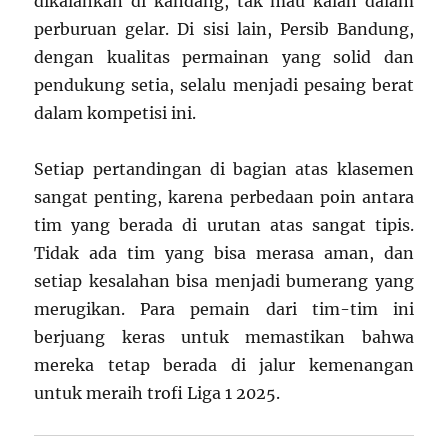
dikalahkan di kandang, tak mau kalah dalam
perburuan gelar. Di sisi lain, Persib Bandung,
dengan kualitas permainan yang solid dan
pendukung setia, selalu menjadi pesaing berat
dalam kompetisi ini.
Setiap pertandingan di bagian atas klasemen
sangat penting, karena perbedaan poin antara
tim yang berada di urutan atas sangat tipis.
Tidak ada tim yang bisa merasa aman, dan
setiap kesalahan bisa menjadi bumerang yang
merugikan. Para pemain dari tim-tim ini
berjuang keras untuk memastikan bahwa
mereka tetap berada di jalur kemenangan
untuk meraih trofi Liga 1 2025.