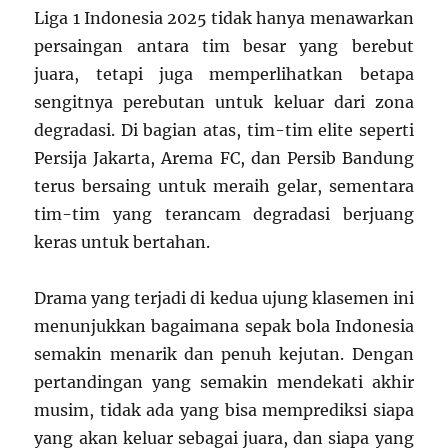
Liga 1 Indonesia 2025 tidak hanya menawarkan
persaingan antara tim besar yang berebut
juara, tetapi juga memperlihatkan betapa
sengitnya perebutan untuk keluar dari zona
degradasi. Di bagian atas, tim-tim elite seperti
Persija Jakarta, Arema FC, dan Persib Bandung
terus bersaing untuk meraih gelar, sementara
tim-tim yang terancam degradasi berjuang
keras untuk bertahan.
Drama yang terjadi di kedua ujung klasemen ini
menunjukkan bagaimana sepak bola Indonesia
semakin menarik dan penuh kejutan. Dengan
pertandingan yang semakin mendekati akhir
musim, tidak ada yang bisa memprediksi siapa
yang akan keluar sebagai juara, dan siapa yang