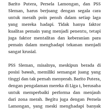
Barito Putera, Persela Lamongan, dan PSS
Sleman, harus berjuang dengan segala cara
untuk meraih poin penuh dalam setiap laga
yang mereka hadapi. Tidak hanya faktor
kualitas pemain yang menjadi penentu, tetapi
juga faktor mentalitas dan keberanian para
pemain dalam menghadapi tekanan menjadi
sangat krusial.
PSS Sleman, misalnya, meskipun berada di
posisi bawah, memiliki semangat juang yang
tinggi dan tak pernah menyerah. Barito Putera,
dengan pengalaman mereka di Liga 1, berusaha
untuk memperbaiki performa dan menjauh
dari zona merah. Begitu juga dengan Persela
Lamongan, yang meski menghadapi banyak