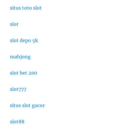
situs toto slot
slot
slot depo 5k
mahjong
slot bet 200
slot777
situs slot gacor
slot88