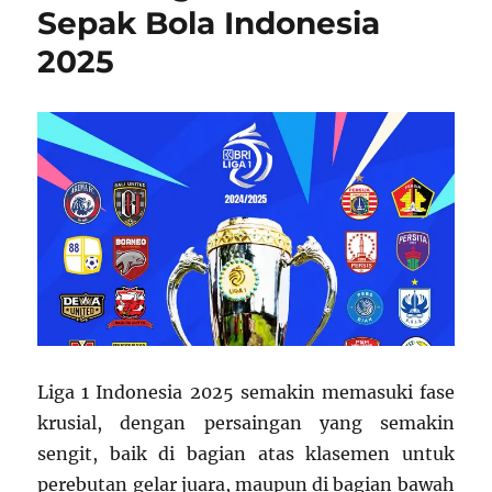
Sepak Bola Indonesia
2025
Liga 1 Indonesia 2025 semakin memasuki fase
krusial, dengan persaingan yang semakin
sengit, baik di bagian atas klasemen untuk
perebutan gelar juara, maupun di bagian bawah