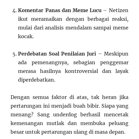
Komentar Panas dan Meme Lucu
– Netizen
ikut meramaikan dengan berbagai reaksi,
mulai dari analisis mendalam sampai meme
kocak.
Perdebatan Soal Penilaian Juri
– Meskipun
ada pemenangnya, sebagian penggemar
merasa hasilnya kontroversial dan layak
diperdebatkan.
Dengan semua faktor di atas, tak heran jika
pertarungan ini menjadi buah bibir. Siapa yang
menang? Sang underdog berhasil mencetak
kemenangan mutlak dan membuka peluang
besar untuk pertarungan ulang di masa depan.