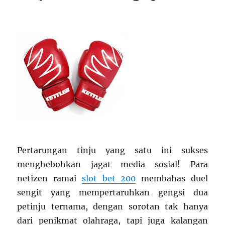
Pertarungan tinju yang satu ini sukses
menghebohkan jagat media sosial! Para
netizen ramai
slot bet 200
membahas duel
sengit yang mempertaruhkan gengsi dua
petinju ternama, dengan sorotan tak hanya
dari penikmat olahraga, tapi juga kalangan