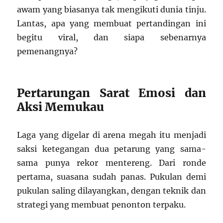
awam yang biasanya tak mengikuti dunia tinju.
Lantas, apa yang membuat pertandingan ini
begitu viral, dan siapa sebenarnya
pemenangnya?
Pertarungan Sarat Emosi dan
Aksi Memukau
Laga yang digelar di arena megah itu menjadi
saksi ketegangan dua petarung yang sama-
sama punya rekor mentereng. Dari ronde
pertama, suasana sudah panas. Pukulan demi
pukulan saling dilayangkan, dengan teknik dan
strategi yang membuat penonton terpaku.