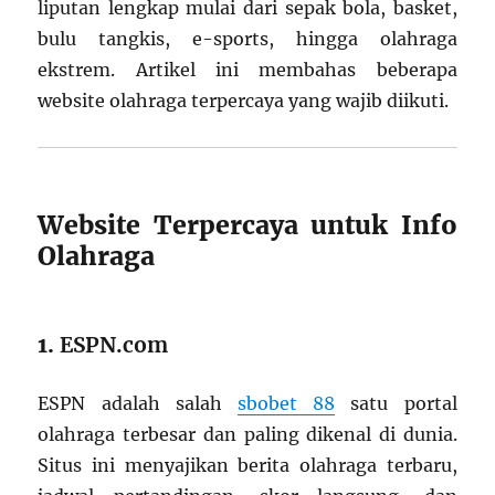
liputan lengkap mulai dari sepak bola, basket,
bulu tangkis, e-sports, hingga olahraga
ekstrem. Artikel ini membahas beberapa
website olahraga terpercaya yang wajib diikuti.
Website Terpercaya untuk Info
Olahraga
1.
ESPN.com
ESPN adalah salah
sbobet 88
satu portal
olahraga terbesar dan paling dikenal di dunia.
Situs ini menyajikan berita olahraga terbaru,