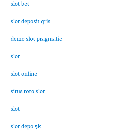
slot bet
slot deposit qris
demo slot pragmatic
slot
slot online
situs toto slot
slot
slot depo 5k