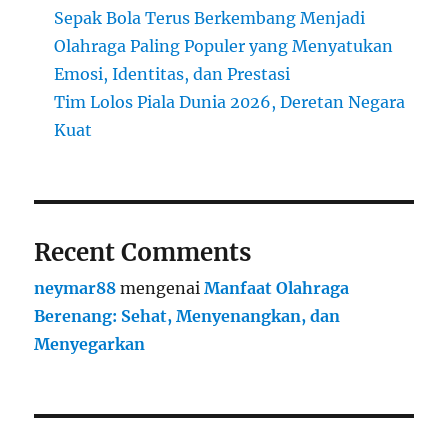
Sepak Bola Terus Berkembang Menjadi
Olahraga Paling Populer yang Menyatukan
Emosi, Identitas, dan Prestasi
Tim Lolos Piala Dunia 2026, Deretan Negara
Kuat
Recent Comments
neymar88
mengenai
Manfaat Olahraga
Berenang: Sehat, Menyenangkan, dan
Menyegarkan