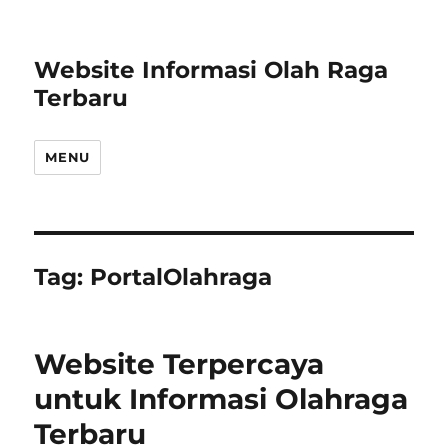
Website Informasi Olah Raga
Terbaru
MENU
Tag:
PortalOlahraga
Website Terpercaya
untuk Informasi Olahraga
Terbaru