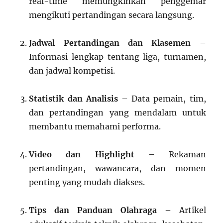
real-time memungkinkan penggemar
mengikuti pertandingan secara langsung.
Jadwal Pertandingan dan Klasemen
–
Informasi lengkap tentang liga, turnamen,
dan jadwal kompetisi.
Statistik dan Analisis
– Data pemain, tim,
dan pertandingan yang mendalam untuk
membantu memahami performa.
Video dan Highlight
– Rekaman
pertandingan, wawancara, dan momen
penting yang mudah diakses.
Tips dan Panduan Olahraga
– Artikel