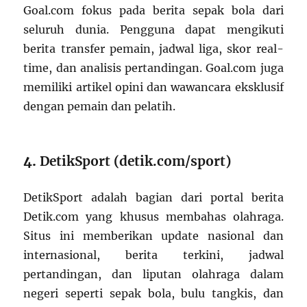
Goal.com fokus pada berita sepak bola dari
seluruh dunia. Pengguna dapat mengikuti
berita transfer pemain, jadwal liga, skor real-
time, dan analisis pertandingan. Goal.com juga
memiliki artikel opini dan wawancara eksklusif
dengan pemain dan pelatih.
4.
DetikSport (detik.com/sport)
DetikSport adalah bagian dari portal berita
Detik.com yang khusus membahas olahraga.
Situs ini memberikan update nasional dan
internasional, berita terkini, jadwal
pertandingan, dan liputan olahraga dalam
negeri seperti sepak bola, bulu tangkis, dan