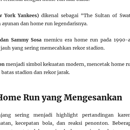
w York Yankees)
dikenal sebagai “The Sultan of Swa
 ayunan dan home run legendarisnya.
 dan Sammy Sosa
memicu era home run pada 1990-
jauh yang sering memecahkan rekor stadion.
on
menjadi simbol kekuatan modern, mencetak home r
atas stadion dan rekor jarak.
ome Run yang Mengesankan
ang sering menjadi highlight pertandingan kare
atan, kecepatan bola, dan reaksi penonton. Bebera