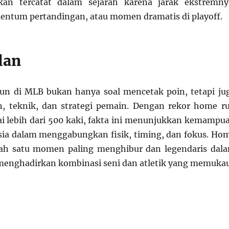
an tercatat dalam sejarah karena jarak ekstremny
ntum pertandingan, atau momen dramatis di playoff.
lan
un di MLB bukan hanya soal mencetak poin, tetapi ju
n, teknik, dan strategi pemain. Dengan rekor home r
i lebih dari 500 kaki, fakta ini menunjukkan kemampu
sia dalam menggabungkan fisik, timing, dan fokus. Ho
lah satu momen paling menghibur dan legendaris dal
 menghadirkan kombinasi seni dan atletik yang memukau