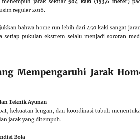
 menempuh jarak sekitar
504 kaki (153,6 meter)
pa
sim reguler 2016.
jukkan bahwa home run lebih dari 450 kaki sangat jara
ga setiap pukulan ekstrem selalu menjadi sorotan med
yang Mempengaruhi Jarak Hom
 dan Teknik Ayunan
pat, kekuatan lengan, dan koordinasi tubuh menentuk
dan jarak yang ditempuh.
ndisi Bola