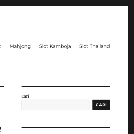
t
Mahjong
Slot Kamboja
Slot Thailand
Cari
CARI
e