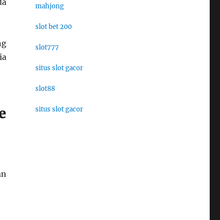
da
mahjong
slot bet 200
ng
slot777
ia
situs slot gacor
slot88
e
situs slot gacor
an