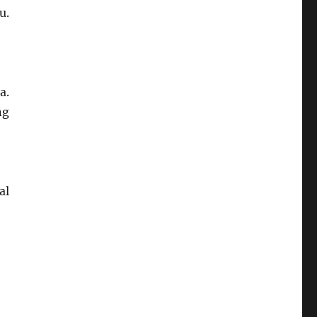
u.
a.
ng
al