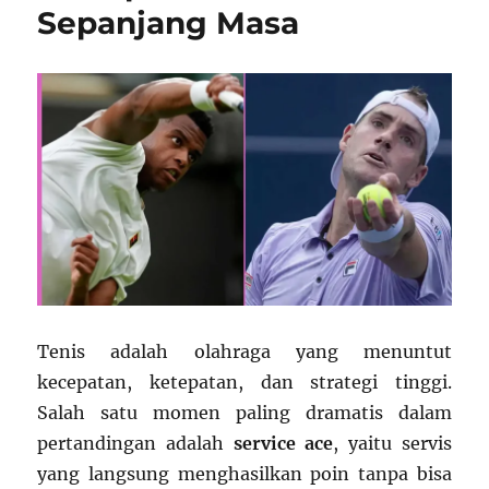
Sepanjang Masa
Tenis adalah olahraga yang menuntut
kecepatan, ketepatan, dan strategi tinggi.
Salah satu momen paling dramatis dalam
pertandingan adalah
service ace
, yaitu servis
yang langsung menghasilkan poin tanpa bisa