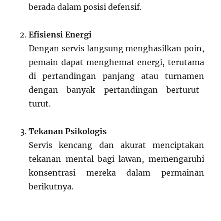
berada dalam posisi defensif.
Efisiensi Energi
Dengan servis langsung menghasilkan poin,
pemain dapat menghemat energi, terutama
di pertandingan panjang atau turnamen
dengan banyak pertandingan berturut-
turut.
Tekanan Psikologis
Servis kencang dan akurat menciptakan
tekanan mental bagi lawan, memengaruhi
konsentrasi mereka dalam permainan
berikutnya.