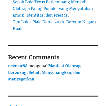
Sepak Bola Terus Berkembang Menjadi
Olahraga Paling Populer yang Menyatukan
Emosi, Identitas, dan Prestasi
Tim Lolos Piala Dunia 2026, Deretan Negara
Kuat
Recent Comments
neymar88
mengenai
Manfaat Olahraga
Berenang: Sehat, Menyenangkan, dan
Menyegarkan