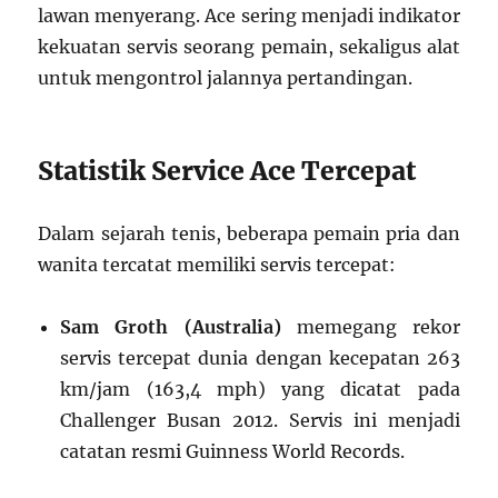
lawan menyerang. Ace sering menjadi indikator
kekuatan servis seorang pemain, sekaligus alat
untuk mengontrol jalannya pertandingan.
Statistik Service Ace Tercepat
Dalam sejarah tenis, beberapa pemain pria dan
wanita tercatat memiliki servis tercepat:
Sam Groth (Australia)
memegang rekor
servis tercepat dunia dengan kecepatan 263
km/jam (163,4 mph) yang dicatat pada
Challenger Busan 2012. Servis ini menjadi
catatan resmi Guinness World Records.