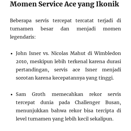
Momen Service Ace yang Ikonik
Beberapa servis tercepat tercatat terjadi di
turnamen besar dan menjadi momen
legendaris:
John Isner vs. Nicolas Mahut di Wimbledon
2010, meskipun lebih terkenal karena durasi
pertandingan, servis ace Isner menjadi
sorotan karena kecepatannya yang tinggi.
Sam Groth memecahkan rekor servis
tercepat dunia pada Challenger Busan,
menunjukkan bahwa rekor bisa tercipta di
level turnamen yang lebih kecil sekalipun.