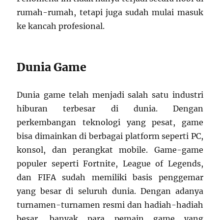
rumah-rumah, tetapi juga sudah mulai masuk
ke kancah profesional.
Dunia Game
Dunia game telah menjadi salah satu industri
hiburan terbesar di dunia. Dengan
perkembangan teknologi yang pesat, game
bisa dimainkan di berbagai platform seperti PC,
konsol, dan perangkat mobile. Game-game
populer seperti Fortnite, League of Legends,
dan FIFA sudah memiliki basis penggemar
yang besar di seluruh dunia. Dengan adanya
turnamen-turnamen resmi dan hadiah-hadiah
besar, banyak para pemain game yang