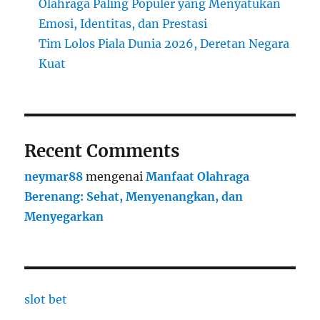
Olahraga Paling Populer yang Menyatukan
Emosi, Identitas, dan Prestasi
Tim Lolos Piala Dunia 2026, Deretan Negara
Kuat
Recent Comments
neymar88
mengenai
Manfaat Olahraga
Berenang: Sehat, Menyenangkan, dan
Menyegarkan
slot bet