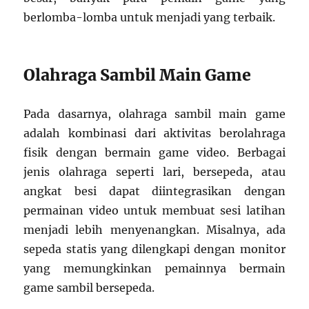
berlomba-lomba untuk menjadi yang terbaik.
Olahraga Sambil Main Game
Pada dasarnya, olahraga sambil main game
adalah kombinasi dari aktivitas berolahraga
fisik dengan bermain game video. Berbagai
jenis olahraga seperti lari, bersepeda, atau
angkat besi dapat diintegrasikan dengan
permainan video untuk membuat sesi latihan
menjadi lebih menyenangkan. Misalnya, ada
sepeda statis yang dilengkapi dengan monitor
yang memungkinkan pemainnya bermain
game sambil bersepeda.