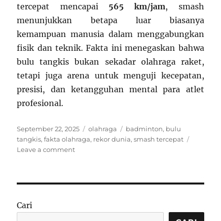
tercepat mencapai
565 km/jam
, smash
menunjukkan betapa luar biasanya
kemampuan manusia dalam menggabungkan
fisik dan teknik. Fakta ini menegaskan bahwa
bulu tangkis bukan sekadar olahraga raket,
tetapi juga arena untuk menguji kecepatan,
presisi, dan ketangguhan mental para atlet
profesional.
Posted
Categories
Tags
September 22, 2025
olahraga
badminton
,
bulu
on
tangkis
,
fakta olahraga
,
rekor dunia
,
smash tercepat
on
Leave a comment
Fakta
Menarik
Bulu
Tangkis:
Smash
Cari
Tercepat