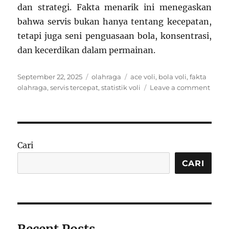
dan strategi. Fakta menarik ini menegaskan
bahwa servis bukan hanya tentang kecepatan,
tetapi juga seni penguasaan bola, konsentrasi,
dan kecerdikan dalam permainan.
Posted
Categories
Tags
September 22, 2025
olahraga
ace voli
,
bola voli
,
fakta
on
on
olahraga
,
servis tercepat
,
statistik voli
Leave a comment
Fakta
Mena
Bola
Voli:
Statis
Cari
Servi
Terce
CARI
Sepa
Sejar
Kompe
Inter