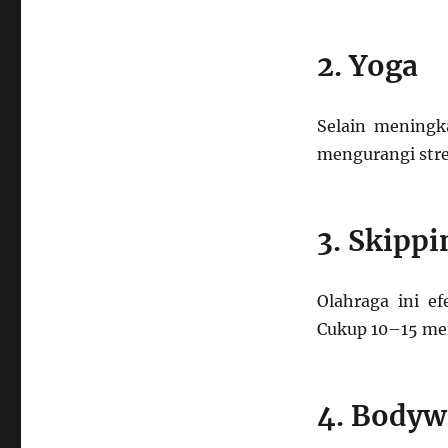
di
Rumah
untuk
2. Yoga
Tetap
Bugar
Selain mening
mengurangi stre
3. Skippi
Olahraga ini ef
Cukup 10–15 men
4. Bodyw