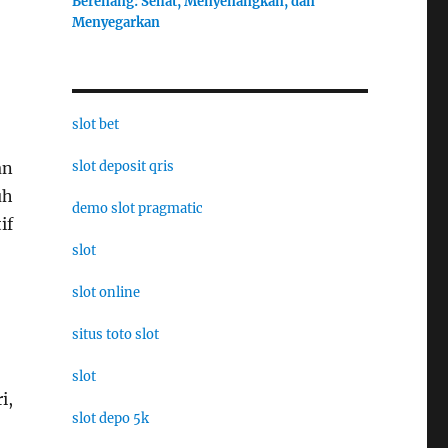
Berenang: Sehat, Menyenangkan, dan
Menyegarkan
slot bet
an
slot deposit qris
uh
demo slot pragmatic
if
slot
slot online
situs toto slot
slot
i,
slot depo 5k