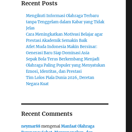
Recent Posts
Mengikuti Informasi Olahraga Terbaru
tanpa Tenggelam dalam Kabar yang Tidak
Jelas
Cara Meningkatkan Motivasi Belajar agar
Prestasi Akademik Semakin Baik
Atlet Muda Indonesia Makin Bersinar:
Generasi Baru Siap Dominasi Asia
Sepak Bola Terus Berkembang Menjadi
Olahraga Paling Populer yang Menyatukan
Emosi, Identitas, dan Prestasi
Tim Lolos Piala Dunia 2026, Deretan
Negara Kuat
Recent Comments
neymar88
mengenai
Manfaat Olahraga