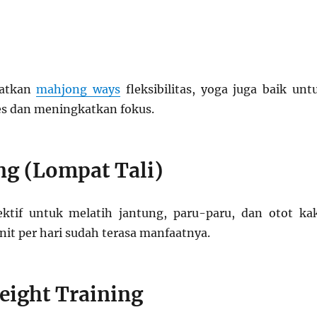
katkan
mahjong ways
fleksibilitas, yoga juga baik unt
s dan meningkatkan fokus.
ng (Lompat Tali)
ektif untuk melatih jantung, paru-paru, dan otot kak
it per hari sudah terasa manfaatnya.
eight Training