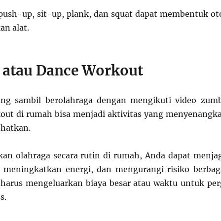
 push-up, sit-up, plank, dan squat dapat membentuk ot
n alat.
 atau Dance Workout
ng sambil berolahraga dengan mengikuti video zum
out di rumah bisa menjadi aktivitas yang menyenangk
ehatkan.
an olahraga secara rutin di rumah, Anda dapat menja
, meningkatkan energi, dan mengurangi risiko berbag
 harus mengeluarkan biaya besar atau waktu untuk per
s.