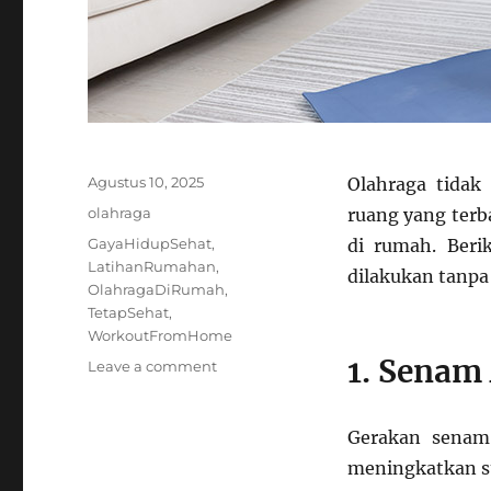
Posted
Agustus 10, 2025
Olahraga tidak
on
Categories
olahraga
ruang yang terb
Tags
GayaHidupSehat
,
di rumah. Berik
LatihanRumahan
,
dilakukan tanpa
OlahragaDiRumah
,
TetapSehat
,
WorkoutFromHome
1. Senam
on
Leave a comment
Info
Olahraga
yang
Gerakan senam
Bisa
meningkatkan st
Dilakukan