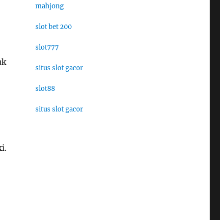
mahjong
slot bet 200
slot777
uk
situs slot gacor
slot88
situs slot gacor
i.