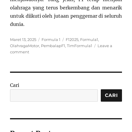
olahraga yang terus berkembang dan menarik
untuk diikuti oleh jutaan penggemar di seluruh
dunia.
Posted
Categories
Tags
Maret 13, 2025
Formula 1
F12025
,
Formula1
,
on
OlahragaMotor
,
PembalapF1
,
TimFormula1
Leave a
on
comment
Formula
1
2025:
Jadwal,
Tim,
Cari
dan
Pembalap
CARI
yang
Perlu
Anda
Ketahui