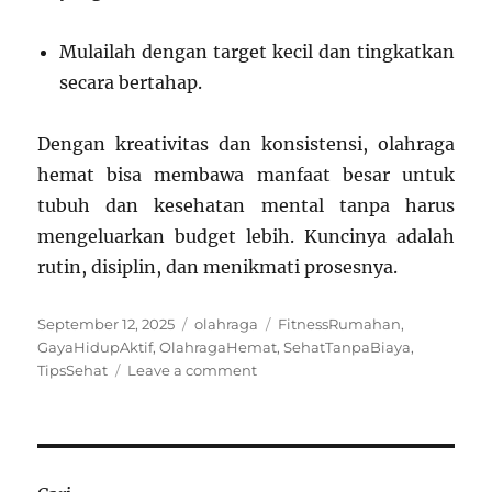
Mulailah dengan target kecil dan tingkatkan
secara bertahap.
Dengan kreativitas dan konsistensi, olahraga
hemat bisa membawa manfaat besar untuk
tubuh dan kesehatan mental tanpa harus
mengeluarkan budget lebih. Kuncinya adalah
rutin, disiplin, dan menikmati prosesnya.
Posted
Categories
Tags
September 12, 2025
olahraga
FitnessRumahan
,
on
GayaHidupAktif
,
OlahragaHemat
,
SehatTanpaBiaya
,
on
TipsSehat
Leave a comment
Olahraga
Hemat:
Cara
Tetap
Sehat