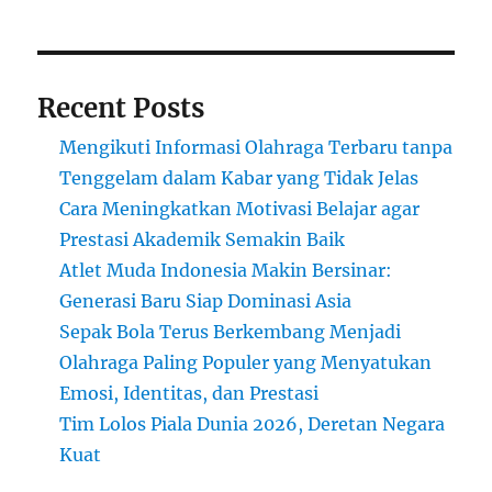
Recent Posts
Mengikuti Informasi Olahraga Terbaru tanpa
Tenggelam dalam Kabar yang Tidak Jelas
Cara Meningkatkan Motivasi Belajar agar
Prestasi Akademik Semakin Baik
Atlet Muda Indonesia Makin Bersinar:
Generasi Baru Siap Dominasi Asia
Sepak Bola Terus Berkembang Menjadi
Olahraga Paling Populer yang Menyatukan
Emosi, Identitas, dan Prestasi
Tim Lolos Piala Dunia 2026, Deretan Negara
Kuat