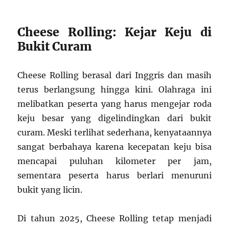
Cheese Rolling: Kejar Keju di
Bukit Curam
Cheese Rolling berasal dari Inggris dan masih
terus berlangsung hingga kini. Olahraga ini
melibatkan peserta yang harus mengejar roda
keju besar yang digelindingkan dari bukit
curam. Meski terlihat sederhana, kenyataannya
sangat berbahaya karena kecepatan keju bisa
mencapai puluhan kilometer per jam,
sementara peserta harus berlari menuruni
bukit yang licin.
Di tahun 2025, Cheese Rolling tetap menjadi