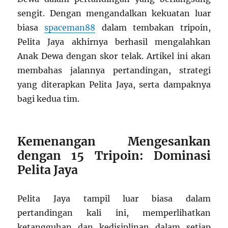
sengit. Dengan mengandalkan kekuatan luar
biasa
spaceman88
dalam tembakan tripoin,
Pelita Jaya akhirnya berhasil mengalahkan
Anak Dewa dengan skor telak. Artikel ini akan
membahas jalannya pertandingan, strategi
yang diterapkan Pelita Jaya, serta dampaknya
bagi kedua tim.
Kemenangan Mengesankan
dengan 15 Tripoin: Dominasi
Pelita Jaya
Pelita Jaya tampil luar biasa dalam
pertandingan kali ini, memperlihatkan
ketangguhan dan kedisiplinan dalam setiap