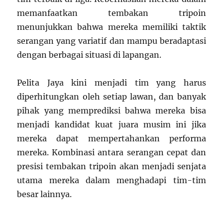
memanfaatkan tembakan tripoin
menunjukkan bahwa mereka memiliki taktik
serangan yang variatif dan mampu beradaptasi
dengan berbagai situasi di lapangan.
Pelita Jaya kini menjadi tim yang harus
diperhitungkan oleh setiap lawan, dan banyak
pihak yang memprediksi bahwa mereka bisa
menjadi kandidat kuat juara musim ini jika
mereka dapat mempertahankan performa
mereka. Kombinasi antara serangan cepat dan
presisi tembakan tripoin akan menjadi senjata
utama mereka dalam menghadapi tim-tim
besar lainnya.