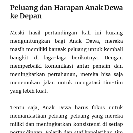
Peluang dan Harapan Anak Dewa
ke Depan
Meski hasil pertandingan kali ini kurang
menguntungkan bagi Anak Dewa, mereka
masih memiliki banyak peluang untuk kembali
bangkit di laga-laga berikutnya. Dengan
memperbaiki komunikasi antar pemain dan
meningkatkan pertahanan, mereka bisa saja
menemukan jalan untuk mengatasi tim-tim
yang lebih kuat.
Tentu saja, Anak Dewa harus fokus untuk
memanfaatkan peluang-peluang yang mereka
miliki dan meningkatkan konsistensi di setiap
pertandingan. Pelatih dan staf kepelatihan tim