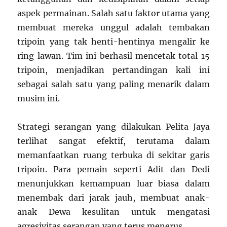
aspek permainan. Salah satu faktor utama yang
membuat mereka unggul adalah tembakan
tripoin yang tak henti-hentinya mengalir ke
ring lawan. Tim ini berhasil mencetak total 15
tripoin, menjadikan pertandingan kali ini
sebagai salah satu yang paling menarik dalam
musim ini.
Strategi serangan yang dilakukan Pelita Jaya
terlihat sangat efektif, terutama dalam
memanfaatkan ruang terbuka di sekitar garis
tripoin. Para pemain seperti Adit dan Dedi
menunjukkan kemampuan luar biasa dalam
menembak dari jarak jauh, membuat anak-
anak Dewa kesulitan untuk mengatasi
agresivitas serangan yang terus menerus.