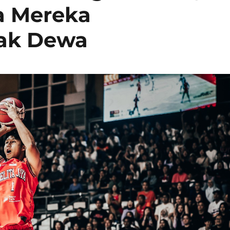
a Mereka
ak Dewa