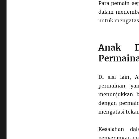
Para pemain se
dalam menembak
untuk mengatasi
Anak D
Permaina
Di sisi lain,
permainan yan
menunjukkan b
dengan permain
mengatasi tekana
Kesalahan da
penyerangan me