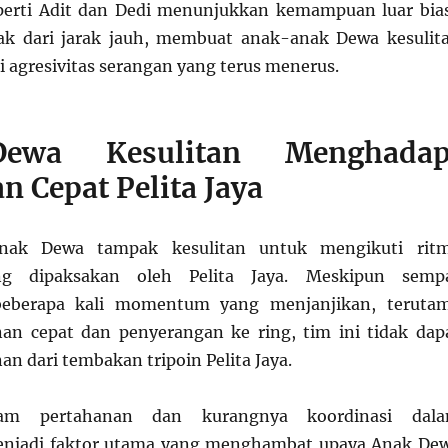
perti Adit dan Dedi menunjukkan kemampuan luar bia
 dari jarak jauh, membuat anak-anak Dewa kesulit
 agresivitas serangan yang terus menerus.
ewa Kesulitan Menghadap
n Cepat Pelita Jaya
 Anak Dewa tampak kesulitan untuk mengikuti rit
g dipaksakan oleh Pelita Jaya. Meskipun semp
eberapa kali momentum yang menjanjikan, teruta
an cepat dan penyerangan ke ring, tim ini tidak dap
n dari tembakan tripoin Pelita Jaya.
lam pertahanan dan kurangnya koordinasi dal
njadi faktor utama yang menghambat upaya Anak De