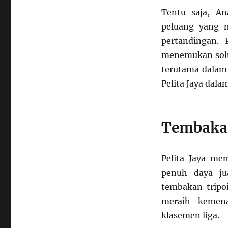
Tentu saja, A
peluang yang m
pertandingan. 
menemukan solu
terutama dalam 
Pelita Jaya dala
Tembaka
Pelita Jaya me
penuh daya ju
tembakan tripo
meraih kemen
klasemen liga.