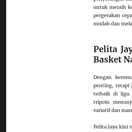
untuk meraih k
pergerakan cep
mudah dan melan
Pelita J
Basket N
Dengan kemena
penting, tetapi
terbaik di lig
tripoin menun
variatif dan mam
Pelita Jaya kini