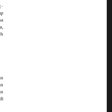
g-
ap
sa
a,
eh
an
an
an
di