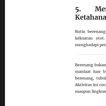
5.
Me
Ketahan
Rutin berenang
kekuatan otot
menghadapi pen
Berenang bukan
manfaat luar b
berenang, tubuh
Aktivitas ini c
maupun lingkun