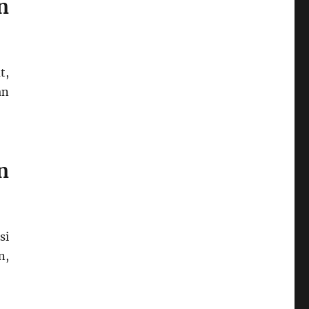
n
t,
an
n
si
n,