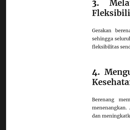
3.
Mel
Fleksibil
Gerakan beren
sehingga seluru
fleksibilitas s
4.
Mengu
Kesehata
Berenang memi
menenangkan. A
dan meningkatka