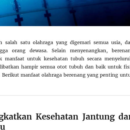
h salah satu olahraga yang digemari semua usia, da
gga orang dewasa. Selain menyenangkan, berena
k manfaat untuk kesehatan tubuh secara menyeluru
elibatkan hampir semua otot tubuh dan baik untuk fis
 Berikut manfaat olahraga berenang yang penting unt
gkatkan Kesehatan Jantung da
ru