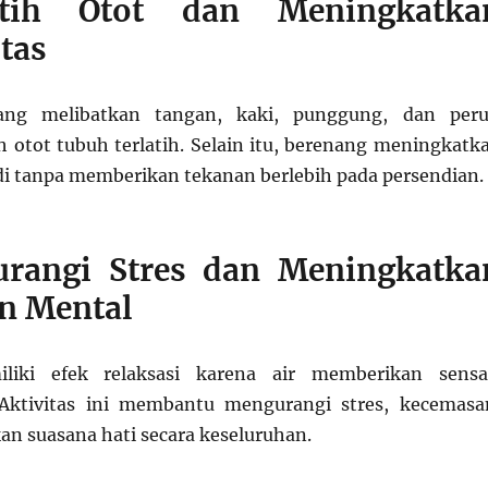
atih Otot dan Meningkatka
itas
ang melibatkan tangan, kaki, punggung, dan peru
h otot tubuh terlatih. Selain itu, berenang meningkatk
endi tanpa memberikan tekanan berlebih pada persendian.
rangi Stres dan Meningkatka
n Mental
liki efek relaksasi karena air memberikan sensa
ktivitas ini membantu mengurangi stres, kecemasa
n suasana hati secara keseluruhan.