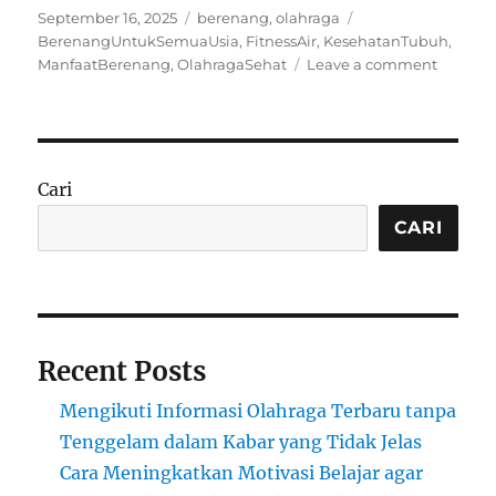
Posted
Categories
Tags
September 16, 2025
berenang
,
olahraga
on
BerenangUntukSemuaUsia
,
FitnessAir
,
KesehatanTubuh
,
on
ManfaatBerenang
,
OlahragaSehat
Leave a comment
Manfaa
Olahrag
Berena
untuk
Tubuh
Cari
CARI
Recent Posts
Mengikuti Informasi Olahraga Terbaru tanpa
Tenggelam dalam Kabar yang Tidak Jelas
Cara Meningkatkan Motivasi Belajar agar