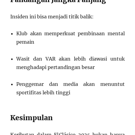
Insiden ini bisa menjadi titik balik:
Klub akan memperkuat pembinaan mental
pemain
Wasit dan VAR akan lebih diawasi untuk
menghadapi pertandingan besar
Penggemar dan media akan menuntut
sportifitas lebih tinggi
Kesimpulan
Keributan dalam El Clásico 2025 bukan hanya