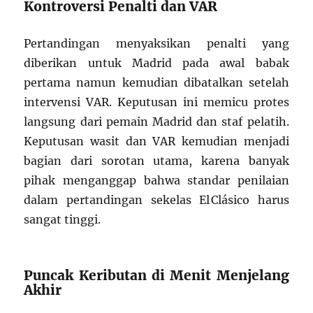
Kontroversi Penalti dan VAR
Pertandingan menyaksikan penalti yang
diberikan untuk Madrid pada awal babak
pertama namun kemudian dibatalkan setelah
intervensi VAR. Keputusan ini memicu protes
langsung dari pemain Madrid dan staf pelatih.
Keputusan wasit dan VAR kemudian menjadi
bagian dari sorotan utama, karena banyak
pihak menganggap bahwa standar penilaian
dalam pertandingan sekelas El Clásico harus
sangat tinggi.
Puncak Keributan di Menit Menjelang
Akhir