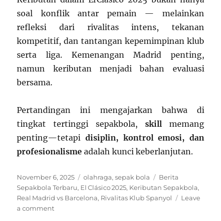
soal konflik antar pemain — melainkan
refleksi dari rivalitas intens, tekanan
kompetitif, dan tantangan kepemimpinan klub
serta liga. Kemenangan Madrid penting,
namun keributan menjadi bahan evaluasi
bersama.
Pertandingan ini mengajarkan bahwa di
tingkat tertinggi sepakbola,
skill
memang
penting—tetapi
disiplin, kontrol emosi, dan
profesionalisme
adalah kunci keberlanjutan.
Posted
Categories
Tags
November 6, 2025
olahraga
,
sepak bola
Berita
on
Sepakbola Terbaru
,
El Clásico 2025
,
Keributan Sepakbola
,
Real Madrid vs Barcelona
,
Rivalitas Klub Spanyol
Leave
on
a comment
Keributan