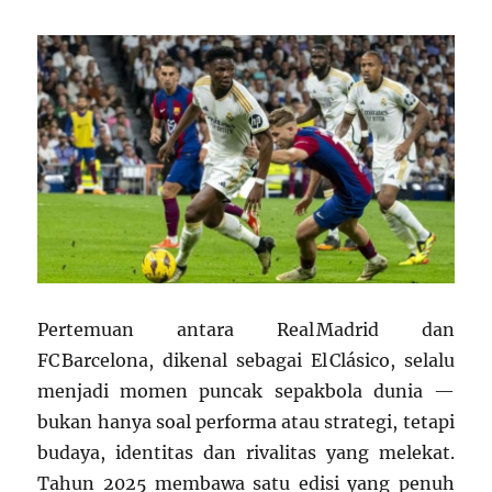
Pertemuan antara Real Madrid dan
FC Barcelona, dikenal sebagai El Clásico, selalu
menjadi momen puncak sepakbola dunia —
bukan hanya soal performa atau strategi, tetapi
budaya, identitas dan rivalitas yang melekat.
Tahun 2025 membawa satu edisi yang penuh