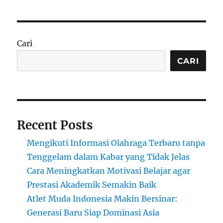
El Clásico
2025:
Rivalitas
Hebat
Cari
Menjadi
Sorotan
CARI
Recent Posts
Mengikuti Informasi Olahraga Terbaru tanpa
Tenggelam dalam Kabar yang Tidak Jelas
Cara Meningkatkan Motivasi Belajar agar
Prestasi Akademik Semakin Baik
Atlet Muda Indonesia Makin Bersinar:
Generasi Baru Siap Dominasi Asia