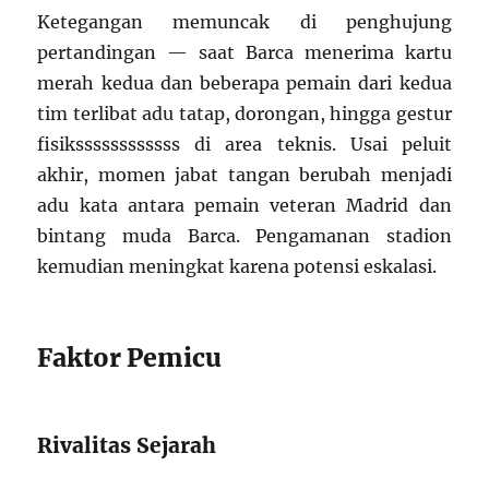
Ketegangan memuncak di penghujung
pertandingan — saat Barca menerima kartu
merah kedua dan beberapa pemain dari kedua
tim terlibat adu tatap, dorongan, hingga gestur
fisikssssssssssss di area teknis. Usai peluit
akhir, momen jabat tangan berubah menjadi
adu kata antara pemain veteran Madrid dan
bintang muda Barca. Pengamanan stadion
kemudian meningkat karena potensi eskalasi.
Faktor Pemicu
Rivalitas Sejarah