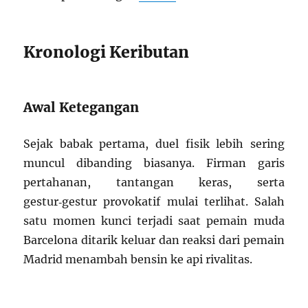
Kronologi Keributan
Awal Ketegangan
Sejak babak pertama, duel fisik lebih sering
muncul dibanding biasanya. Firman garis
pertahanan, tantangan keras, serta
gestur‑gestur provokatif mulai terlihat. Salah
satu momen kunci terjadi saat pemain muda
Barcelona ditarik keluar dan reaksi dari pemain
Madrid menambah bensin ke api rivalitas.