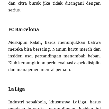
dan citra buruk jika tidak ditangani dengan
serius.
FC Barcelona
Meskipun kalah, Barca menunjukkan bahwa
mereka bisa bersaing. Namun kartu merah dan
insiden usai pertandingan menambah beban.
Klub kemungkinan perlu evaluasi aspek disiplin
dan manajemen mental pemain.
La Liga
Industri sepakbola, khususnya La Liga, harus
menjaga integritas pertandingan. Insiden ini