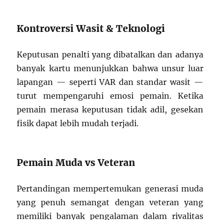
Kontroversi Wasit & Teknologi
Keputusan penalti yang dibatalkan dan adanya
banyak kartu menunjukkan bahwa unsur luar
lapangan — seperti VAR dan standar wasit —
turut mempengaruhi emosi pemain. Ketika
pemain merasa keputusan tidak adil, gesekan
fisik dapat lebih mudah terjadi.
Pemain Muda vs Veteran
Pertandingan mempertemukan generasi muda
yang penuh semangat dengan veteran yang
memiliki banyak pengalaman dalam rivalitas