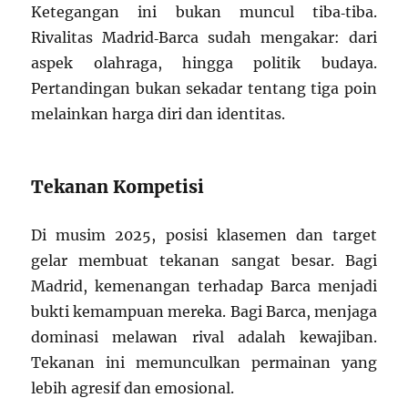
Ketegangan ini bukan muncul tiba‑tiba.
Rivalitas Madrid‑Barca sudah mengakar: dari
aspek olahraga, hingga politik budaya.
Pertandingan bukan sekadar tentang tiga poin
melainkan harga diri dan identitas.
Tekanan Kompetisi
Di musim 2025, posisi klasemen dan target
gelar membuat tekanan sangat besar. Bagi
Madrid, kemenangan terhadap Barca menjadi
bukti kemampuan mereka. Bagi Barca, menjaga
dominasi melawan rival adalah kewajiban.
Tekanan ini memunculkan permainan yang
lebih agresif dan emosional.