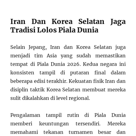
Iran Dan Korea Selatan Jaga
Tradisi Lolos Piala Dunia
Selain Jepang, Iran dan Korea Selatan juga
menjadi tim Asia yang sudah memastikan
tempat di Piala Dunia 2026. Kedua negara ini
konsisten tampil di putaran final dalam
beberapa edisi terakhir. Kekuatan fisik Iran dan
disiplin taktik Korea Selatan membuat mereka
sulit dikalahkan di level regional.
Pengalaman tampil rutin di Piala Dunia
memberi keuntungan tersendiri. Mereka
memahami tekanan turnamen besar dan