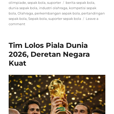
on
Tags
olimpiade
,
sepak bola
,
suporter
berita sepak bola
,
dunia sepak bola
,
industri olahraga
,
kompetisi sepak
bola
,
Olahraga
,
perkembangan sepak bola
,
pertandingan
sepak bola
,
Sepak bola
,
suporter sepak bola
Leave a
on
comment
Sepak
Bola
Terus
Tim Lolos Piala Dunia
Berkembang
Menjadi
2026, Deretan Negara
Olahraga
Kuat
Paling
Populer
yang
Menyatukan
Emosi,
Identitas,
dan
Prestasi