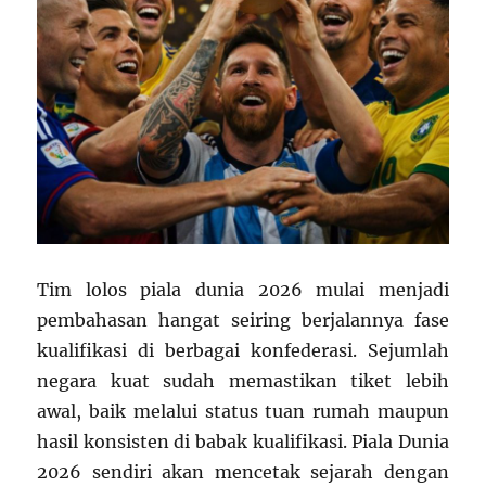
Tim lolos piala dunia 2026 mulai menjadi
pembahasan hangat seiring berjalannya fase
kualifikasi di berbagai konfederasi. Sejumlah
negara kuat sudah memastikan tiket lebih
awal, baik melalui status tuan rumah maupun
hasil konsisten di babak kualifikasi. Piala Dunia
2026 sendiri akan mencetak sejarah dengan