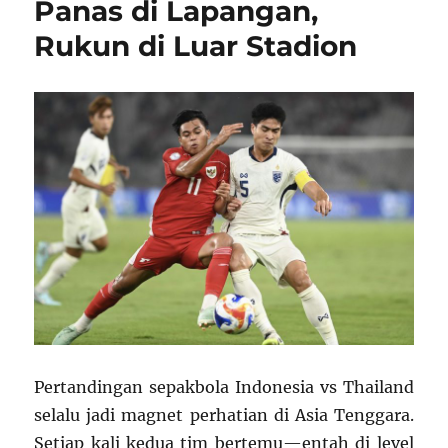
Panas di Lapangan,
Negara
Kuat
Rukun di Luar Stadion
Pertandingan sepakbola Indonesia vs Thailand
selalu jadi magnet perhatian di Asia Tenggara.
Setiap kali kedua tim bertemu—entah di level