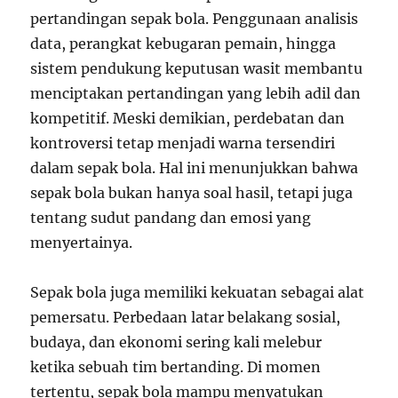
pertandingan sepak bola. Penggunaan analisis
data, perangkat kebugaran pemain, hingga
sistem pendukung keputusan wasit membantu
menciptakan pertandingan yang lebih adil dan
kompetitif. Meski demikian, perdebatan dan
kontroversi tetap menjadi warna tersendiri
dalam sepak bola. Hal ini menunjukkan bahwa
sepak bola bukan hanya soal hasil, tetapi juga
tentang sudut pandang dan emosi yang
menyertainya.
Sepak bola juga memiliki kekuatan sebagai alat
pemersatu. Perbedaan latar belakang sosial,
budaya, dan ekonomi sering kali melebur
ketika sebuah tim bertanding. Di momen
tertentu, sepak bola mampu menyatukan