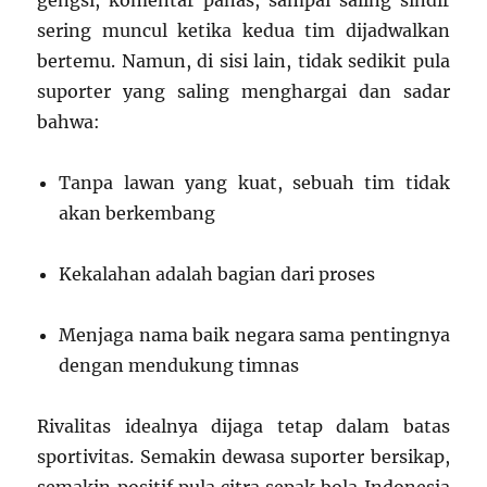
gengsi, komentar panas, sampai saling sindir
sering muncul ketika kedua tim dijadwalkan
bertemu. Namun, di sisi lain, tidak sedikit pula
suporter yang saling menghargai dan sadar
bahwa:
Tanpa lawan yang kuat, sebuah tim tidak
akan berkembang
Kekalahan adalah bagian dari proses
Menjaga nama baik negara sama pentingnya
dengan mendukung timnas
Rivalitas idealnya dijaga tetap dalam batas
sportivitas. Semakin dewasa suporter bersikap,