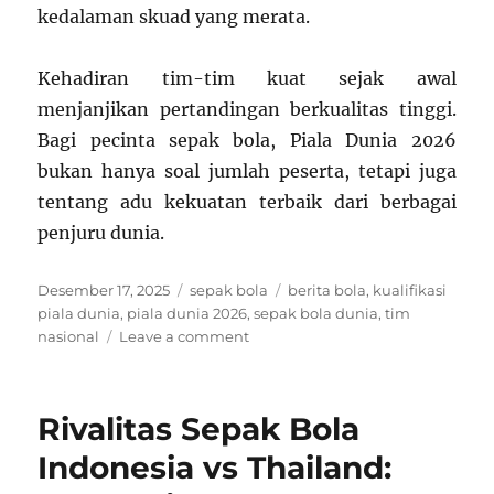
kedalaman skuad yang merata.
Kehadiran tim-tim kuat sejak awal
menjanjikan pertandingan berkualitas tinggi.
Bagi pecinta sepak bola, Piala Dunia 2026
bukan hanya soal jumlah peserta, tetapi juga
tentang adu kekuatan terbaik dari berbagai
penjuru dunia.
Posted
Categories
Tags
Desember 17, 2025
sepak bola
berita bola
,
kualifikasi
on
piala dunia
,
piala dunia 2026
,
sepak bola dunia
,
tim
on
nasional
Leave a comment
Tim
Lolos
Piala
Rivalitas Sepak Bola
Dunia
2026,
Indonesia vs Thailand:
Deretan