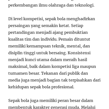
perkembangan ilmu olahraga dan teknologi.
Di level kompetisi, sepak bola menghadirkan
persaingan yang semakin ketat. Setiap
pertandingan menjadi ajang pembuktian
kualitas tim dan individu. Pemain dituntut
memiliki kemampuan teknik, mental, dan
disiplin tinggi untuk bersaing. Konsistensi
menjadi kunci utama dalam meraih hasil
maksimal, baik dalam kompetisi liga maupun
turnamen besar. Tekanan dari publik dan
media juga menjadi bagian tak terpisahkan dari
kehidupan sepak bola profesional.
Sepak bola juga memiliki peran besar dalam
membentuk karakter generasi muda. Melalui