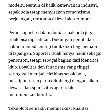
modern. Namun di balik kemewahan industri,
sepak bola tetap menyisakan romantisme
perjuangan, terutama di level akar rumput.
Peran suporter dalam dunia sepak bola juga
tidak bisa dipisahkan. Dukungan penuh dari
tribun menjadi energi tambahan bagi pemain
di lapangan. Suporter tidak hanya hadir sebagai
penonton, tetapi sebagai bagian dari identitas
klub. Loyalitas dan fanatisme yang tinggi
sering kali menjadi ciri khas sepak bola,
meskipun tetap perlu diimbangi dengan sikap
dewasa dan sportivitas agar tidak
menimbulkan konflik.
Teknologi semakin memperkuat kualitas