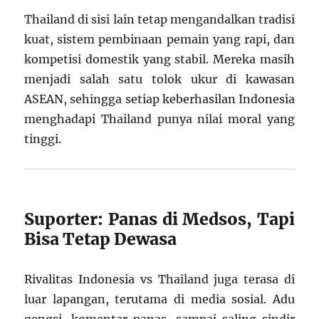
Thailand di sisi lain tetap mengandalkan tradisi
kuat, sistem pembinaan pemain yang rapi, dan
kompetisi domestik yang stabil. Mereka masih
menjadi salah satu tolok ukur di kawasan
ASEAN, sehingga setiap keberhasilan Indonesia
menghadapi Thailand punya nilai moral yang
tinggi.
Suporter: Panas di Medsos, Tapi
Bisa Tetap Dewasa
Rivalitas Indonesia vs Thailand juga terasa di
luar lapangan, terutama di media sosial. Adu