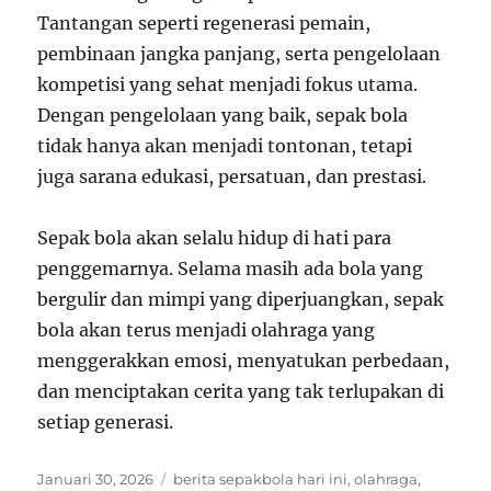
Tantangan seperti regenerasi pemain,
pembinaan jangka panjang, serta pengelolaan
kompetisi yang sehat menjadi fokus utama.
Dengan pengelolaan yang baik, sepak bola
tidak hanya akan menjadi tontonan, tetapi
juga sarana edukasi, persatuan, dan prestasi.
Sepak bola akan selalu hidup di hati para
penggemarnya. Selama masih ada bola yang
bergulir dan mimpi yang diperjuangkan, sepak
bola akan terus menjadi olahraga yang
menggerakkan emosi, menyatukan perbedaan,
dan menciptakan cerita yang tak terlupakan di
setiap generasi.
Posted
Categories
Januari 30, 2026
berita sepakbola hari ini
,
olahraga
,