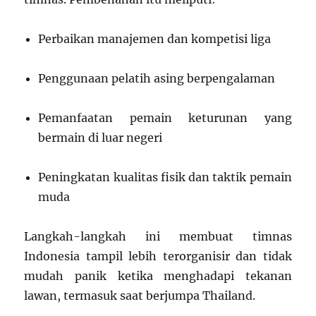
Perbaikan manajemen dan kompetisi liga
Penggunaan pelatih asing berpengalaman
Pemanfaatan pemain keturunan yang
bermain di luar negeri
Peningkatan kualitas fisik dan taktik pemain
muda
Langkah-langkah ini membuat timnas
Indonesia tampil lebih terorganisir dan tidak
mudah panik ketika menghadapi tekanan
lawan, termasuk saat berjumpa Thailand.