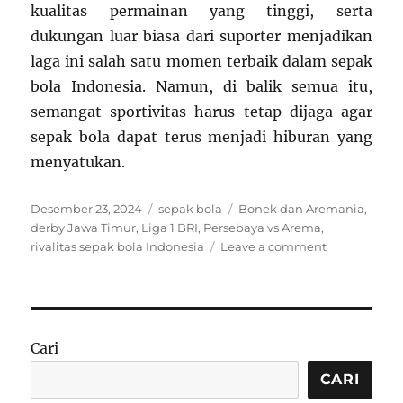
kualitas permainan yang tinggi, serta
dukungan luar biasa dari suporter menjadikan
laga ini salah satu momen terbaik dalam sepak
bola Indonesia. Namun, di balik semua itu,
semangat sportivitas harus tetap dijaga agar
sepak bola dapat terus menjadi hiburan yang
menyatukan.
Posted
Categories
Tags
Desember 23, 2024
sepak bola
Bonek dan Aremania
,
on
derby Jawa Timur
,
Liga 1 BRI
,
Persebaya vs Arema
,
on
rivalitas sepak bola Indonesia
Leave a comment
Rivalitas
Abadi:
Derby
Jawa
Timur
Cari
Antara
Persebaya
CARI
vs