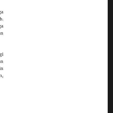
ga
b.
ga
an
gi
an
in
n,