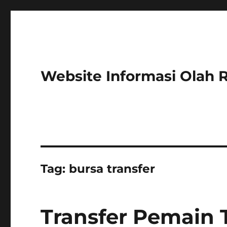
Website Informasi Olah 
Tag:
bursa transfer
Transfer Pemain 