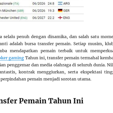
la selalu penuh dengan dinamika, dan salah satu mom
anti adalah bursa transfer pemain. Setiap musim, klu
omba mendapatkan pemain terbaik untuk memperku
oker gaming
Tahun ini, transfer pemain termahal kemba
an penggemar dan media olahraga di seluruh dunia. Nil
antastis, kontrak menggiurkan, serta ekspektasi ting
 perpindahan pemain menjadi sorotan utama.
nsfer Pemain Tahun Ini