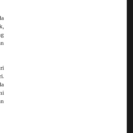
da
k,
ng
an
ri
i.
da
ni
an