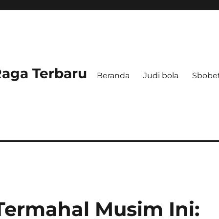
Raga Terbaru
Beranda
Judi bola
Sbobe
Termahal Musim Ini: