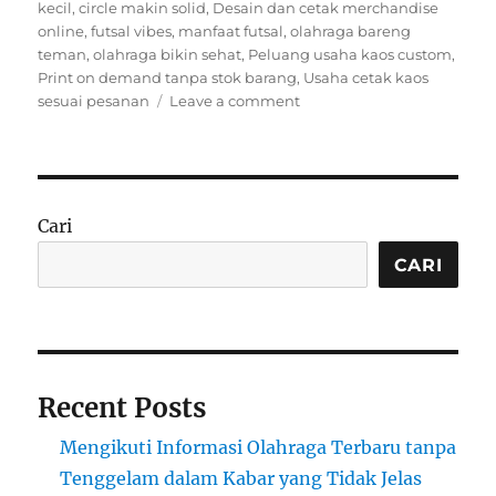
on
kecil
,
circle makin solid
,
Desain dan cetak merchandise
online
,
futsal vibes
,
manfaat futsal
,
olahraga bareng
teman
,
olahraga bikin sehat
,
Peluang usaha kaos custom
,
Print on demand tanpa stok barang
,
Usaha cetak kaos
on
sesuai pesanan
Leave a comment
Futsal
Vibes:
Olahraga
Seru
yang
Cari
Bikin
Badan
CARI
Fit
&
Circle
Makin
Solid!
Recent Posts
Mengikuti Informasi Olahraga Terbaru tanpa
Tenggelam dalam Kabar yang Tidak Jelas