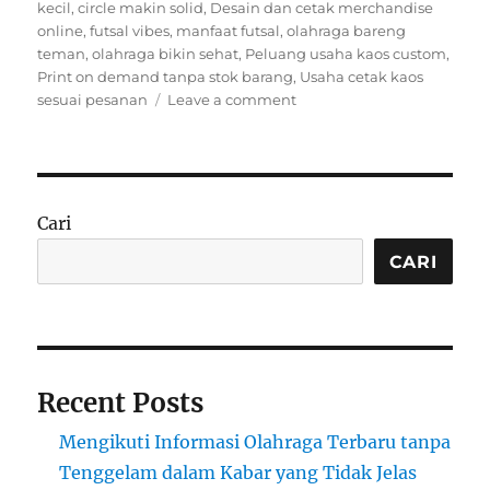
on
kecil
,
circle makin solid
,
Desain dan cetak merchandise
online
,
futsal vibes
,
manfaat futsal
,
olahraga bareng
teman
,
olahraga bikin sehat
,
Peluang usaha kaos custom
,
Print on demand tanpa stok barang
,
Usaha cetak kaos
on
sesuai pesanan
Leave a comment
Futsal
Vibes:
Olahraga
Seru
yang
Cari
Bikin
Badan
CARI
Fit
&
Circle
Makin
Solid!
Recent Posts
Mengikuti Informasi Olahraga Terbaru tanpa
Tenggelam dalam Kabar yang Tidak Jelas