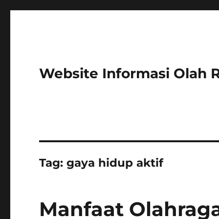
Website Informasi Olah 
Tag:
gaya hidup aktif
Manfaat Olahraga