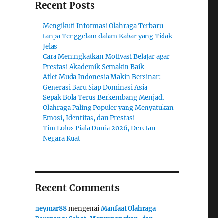
Recent Posts
Mengikuti Informasi Olahraga Terbaru
tanpa Tenggelam dalam Kabar yang Tidak
Jelas
Cara Meningkatkan Motivasi Belajar agar
Prestasi Akademik Semakin Baik
Atlet Muda Indonesia Makin Bersinar:
Generasi Baru Siap Dominasi Asia
Sepak Bola Terus Berkembang Menjadi
Olahraga Paling Populer yang Menyatukan
Emosi, Identitas, dan Prestasi
Tim Lolos Piala Dunia 2026, Deretan
Negara Kuat
Recent Comments
neymar88
mengenai
Manfaat Olahraga