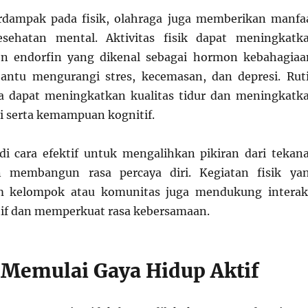
rdampak pada fisik, olahraga juga memberikan manfa
sehatan mental. Aktivitas fisik dapat meningkatk
n endorfin yang dikenal sebagai hormon kebahagiaa
ntu mengurangi stres, kecemasan, dan depresi. Rut
ga dapat meningkatkan kualitas tidur dan meningkatk
i serta kemampuan kognitif.
i cara efektif untuk mengalihkan pikiran dari tekan
n membangun rasa percaya diri. Kegiatan fisik ya
m kelompok atau komunitas juga mendukung interak
itif dan memperkuat rasa kebersamaan.
Memulai Gaya Hidup Aktif