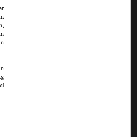
at
an
n,
in
an
an
ng
si