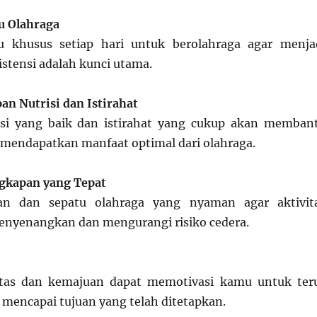
u Olahraga
 khusus setiap hari untuk berolahraga agar menja
istensi adalah kunci utama.
an Nutrisi dan Istirahat
si yang baik dan istirahat yang cukup akan memban
 mendapatkan manfaat optimal dari olahraga.
gkapan yang Tepat
an dan sepatu olahraga yang nyaman agar aktivit
enyenangkan dan mengurangi risiko cedera.
itas dan kemajuan dapat memotivasi kamu untuk ter
 mencapai tujuan yang telah ditetapkan.