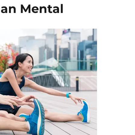
dan Mental