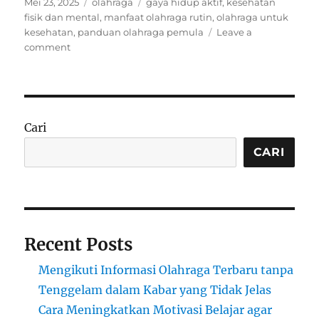
Posted
Categories
Tags
Mei 23, 2025
olahraga
gaya hidup aktif
,
kesehatan
on
fisik dan mental
,
manfaat olahraga rutin
,
olahraga untuk
kesehatan
,
panduan olahraga pemula
Leave a
on
comment
Manfaat
Olahraga
Rutin
untuk
Kesehatan
Cari
Fisik
dan
CARI
Mental
Recent Posts
Mengikuti Informasi Olahraga Terbaru tanpa
Tenggelam dalam Kabar yang Tidak Jelas
Cara Meningkatkan Motivasi Belajar agar