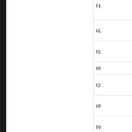
13
14
15
16
17
18
19