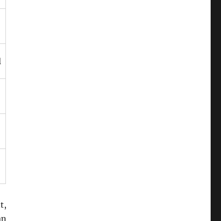
l
t,
an