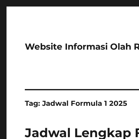
Website Informasi Olah 
Tag:
Jadwal Formula 1 2025
Jadwal Lengkap 