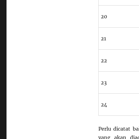
20
21
22
23
24
Perlu dicatat 
yang akan diad