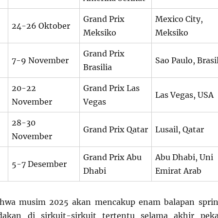
Grand Prix
Mexico City,
24-26 Oktober
Meksiko
Meksiko
Grand Prix
7-9 November
Sao Paulo, Brasi
Brasilia
20-22
Grand Prix Las
Las Vegas, USA
November
Vegas
28-30
Grand Prix Qatar
Lusail, Qatar
November
Grand Prix Abu
Abu Dhabi, Uni
5-7 Desember
Dhabi
Emirat Arab
bahwa musim 2025 akan mencakup enam balapan sprin
akan di sirkuit-sirkuit tertentu selama akhir pek