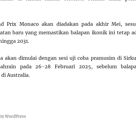
and Prix Monaco akan diadakan pada akhir Mei, sesu
tan baru yang memastikan balapan ikonik ini tetap a
hingga 2031.
 akan dimulai dengan sesi uji coba pramusim di Sirku
 Bahrain pada 26-28 Februari 2025, sebelum balap
di Australia.
 by WordPress