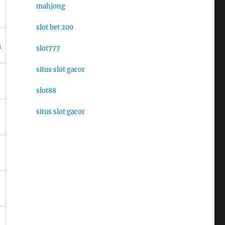
mahjong
slot bet 200
a
slot777
situs slot gacor
slot88
situs slot gacor