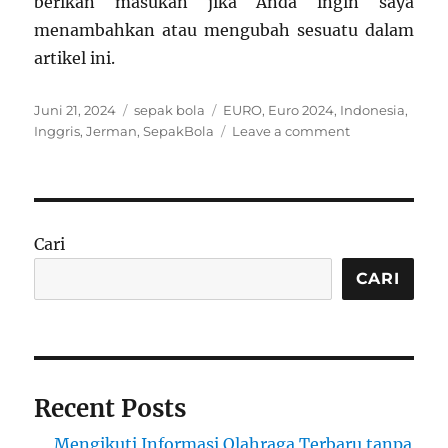
berikan masukan jika Anda ingin saya
menambahkan atau mengubah sesuatu dalam
artikel ini.
Posted
Categories
Tags
Juni 21, 2024
sepak bola
EURO
,
Euro 2024
,
Indonesia
,
on
on
Inggris
,
Jerman
,
SepakBola
Leave a comment
Menantikan
Euro
2024
di
Jerman
Cari
CARI
Recent Posts
Mengikuti Informasi Olahraga Terbaru tanpa