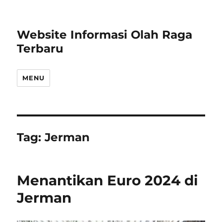
Website Informasi Olah Raga
Terbaru
MENU
Tag:
Jerman
Menantikan Euro 2024 di
Jerman