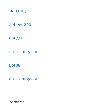
mahjong
slot bet 200
slot777
situs slot gacor
slot88
situs slot gacor
Beranda