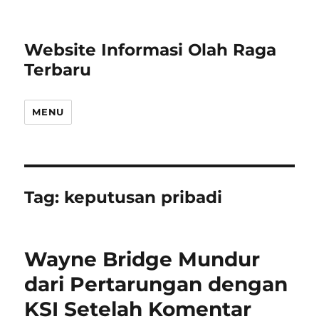
Website Informasi Olah Raga
Terbaru
MENU
Tag:
keputusan pribadi
Wayne Bridge Mundur
dari Pertarungan dengan
KSI Setelah Komentar