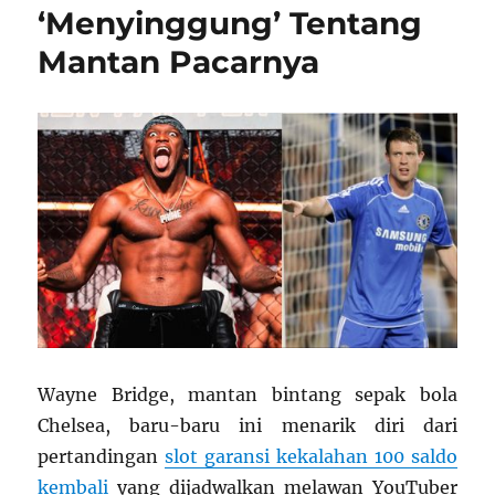
‘Menyinggung’ Tentang
Mantan Pacarnya
Wayne Bridge, mantan bintang sepak bola
Chelsea, baru-baru ini menarik diri dari
pertandingan
slot garansi kekalahan 100 saldo
kembali
yang dijadwalkan melawan YouTuber