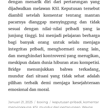
dengan menarik diri dari pertarungan yang
dijadwalkan melawan KSI. Keputusan tersebut
diambil setelah komentar tentang mantan
pacarnya dianggap menyinggung dan tidak
sesuai dengan nilai-nilai pribadi yang ia
junjung tinggi. Ini menjadi pelajaran berharga
bagi banyak orang untuk selalu menjaga
integritas pribadi, menghormati orang lain,
dan menghindari kontroversi yang merugikan,
meskipun dalam dunia hiburan atau kompetisi.
Bridge menunjukkan bahwa terkadang,
mundur dari situasi yang tidak sehat adalah
pilihan terbaik demi menjaga kesejahteraan
emosional dan moral.
Posted
Categories
Tags
Januari 21, 2025
boxing
keputusan pribadi
,
komentar
on
menyinggung
,
KSI
,
mundur dari pertarungan
,
Wayne