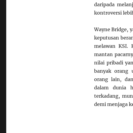
daripada melan
kontroversi lebih
Wayne Bridge, y
keputusan beran
melawan KSI. K
mantan pacarny
nilai pribadi ya
banyak orang u
orang lain, da
dalam dunia h
terkadang, mund
demi menjaga ke