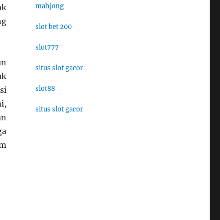
mahjong
ak
ng
slot bet 200
slot777
un
situs slot gacor
uk
slot88
si
i,
situs slot gacor
an
ga
am