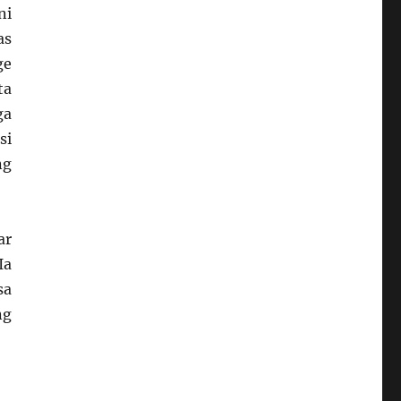
ni
as
ge
ta
ga
si
ng
ar
Ia
sa
ng