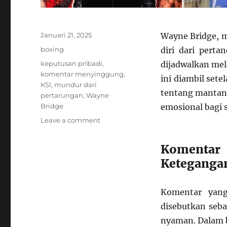
Posted
Januari 21, 2025
Wayne Bridge, m
on
Categories
boxing
diri dari pert
Tags
keputusan pribadi
,
dijadwalkan me
komentar menyinggung
,
ini diambil set
KSI
,
mundur dari
tentang mantan 
pertarungan
,
Wayne
Bridge
emosional bagi 
on
Leave a comment
Wayne
Bridge
Komenta
Mundur
Keteganga
dari
Pertarungan
dengan
Komentar yang
KSI
Setelah
disebutkan seb
Komentar
nyaman. Dalam b
‘Menyinggung’