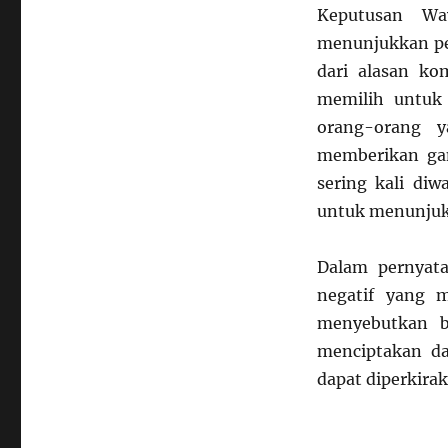
Keputusan Wa
menunjukkan pen
dari alasan kom
memilih untuk 
orang-orang y
memberikan ga
sering kali diw
untuk menunjukk
Dalam pernyat
negatif yang m
menyebutkan b
menciptakan da
dapat diperkira