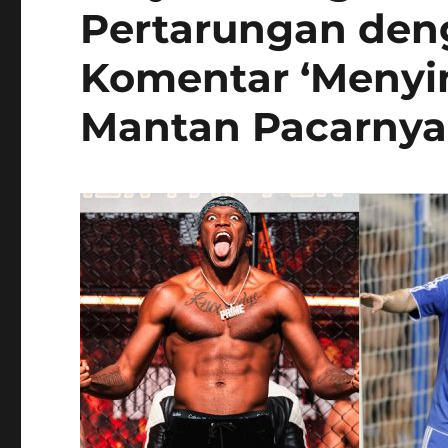
Pertarungan deng
Komentar ‘Menyi
Mantan Pacarnya