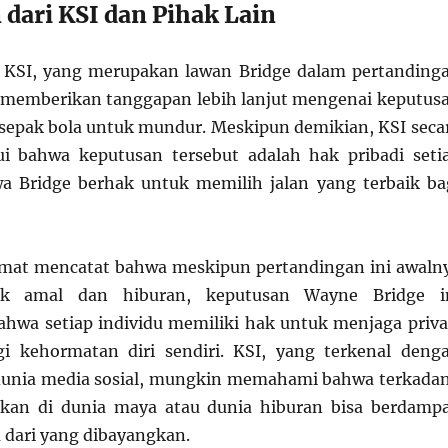
dari KSI dan Pihak Lain
, KSI, yang merupakan lawan Bridge dalam pertanding
 memberikan tanggapan lebih lanjut mengenai keputus
epak bola untuk mundur. Meskipun demikian, KSI seca
bahwa keputusan tersebut adalah hak pribadi seti
a Bridge berhak untuk memilih jalan yang terbaik ba
mat mencatat bahwa meskipun pertandingan ini awaln
uk amal dan hiburan, keputusan Wayne Bridge i
wa setiap individu memiliki hak untuk menjaga priva
gi kehormatan diri sendiri. KSI, yang terkenal deng
 dunia media sosial, mungkin memahami bahwa terkada
ukan di dunia maya atau dunia hiburan bisa berdamp
m dari yang dibayangkan.