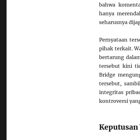
bahwa komenta
Tentang
Mantan
hanya merendah
Pacarnya
seharusnya dijag
Pernyataan ter
pihak terkait. 
bertarung dala
tersebut kini t
Bridge mengun
tersebut, samb
integritas prib
kontroversi yan
Keputusan