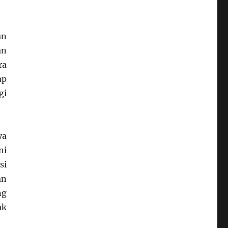
an
an
ra
ap
gi
ya
ni
si
an
ng
ak