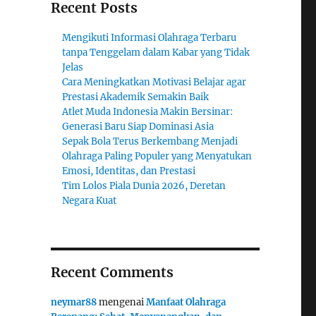
Recent Posts
Mengikuti Informasi Olahraga Terbaru
tanpa Tenggelam dalam Kabar yang Tidak
Jelas
Cara Meningkatkan Motivasi Belajar agar
Prestasi Akademik Semakin Baik
Atlet Muda Indonesia Makin Bersinar:
Generasi Baru Siap Dominasi Asia
Sepak Bola Terus Berkembang Menjadi
Olahraga Paling Populer yang Menyatukan
Emosi, Identitas, dan Prestasi
Tim Lolos Piala Dunia 2026, Deretan
Negara Kuat
Recent Comments
neymar88
mengenai
Manfaat Olahraga