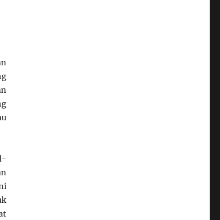
an
ng
an
ng
au
l-
an
ni
uk
at