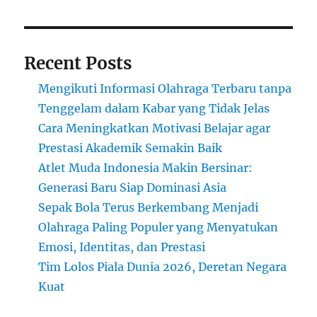
dan
Peluang
Recent Posts
Mengikuti Informasi Olahraga Terbaru tanpa
Tenggelam dalam Kabar yang Tidak Jelas
Cara Meningkatkan Motivasi Belajar agar
Prestasi Akademik Semakin Baik
Atlet Muda Indonesia Makin Bersinar:
Generasi Baru Siap Dominasi Asia
Sepak Bola Terus Berkembang Menjadi
Olahraga Paling Populer yang Menyatukan
Emosi, Identitas, dan Prestasi
Tim Lolos Piala Dunia 2026, Deretan Negara
Kuat