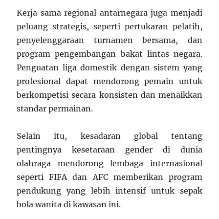
Kerja sama regional antarnegara juga menjadi
peluang strategis, seperti pertukaran pelatih,
penyelenggaraan turnamen bersama, dan
program pengembangan bakat lintas negara.
Penguatan liga domestik dengan sistem yang
profesional dapat mendorong pemain untuk
berkompetisi secara konsisten dan menaikkan
standar permainan.
Selain itu, kesadaran global tentang
pentingnya kesetaraan gender di dunia
olahraga mendorong lembaga internasional
seperti FIFA dan AFC memberikan program
pendukung yang lebih intensif untuk sepak
bola wanita di kawasan ini.