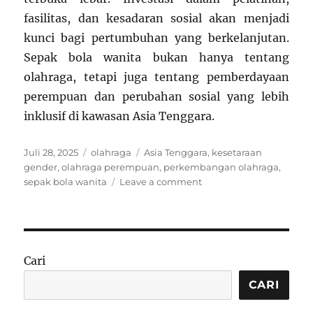
fasilitas, dan kesadaran sosial akan menjadi
kunci bagi pertumbuhan yang berkelanjutan.
Sepak bola wanita bukan hanya tentang
olahraga, tetapi juga tentang pemberdayaan
perempuan dan perubahan sosial yang lebih
inklusif di kawasan Asia Tenggara.
Posted
Categories
Tags
Juli 28, 2025
olahraga
Asia Tenggara
,
kesetaraan
on
gender
,
olahraga perempuan
,
perkembangan olahraga
,
on
sepak bola wanita
Leave a comment
Perkembangan
Pesat
Sepak
Bola
Wanita
Cari
di
Asia
CARI
Tenggara:
Tantangan