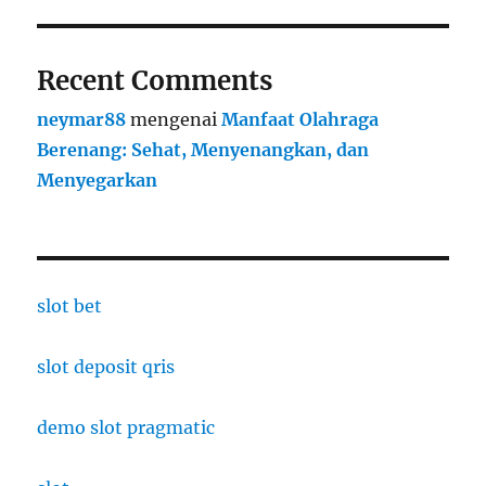
Recent Comments
neymar88
mengenai
Manfaat Olahraga
Berenang: Sehat, Menyenangkan, dan
Menyegarkan
slot bet
slot deposit qris
demo slot pragmatic