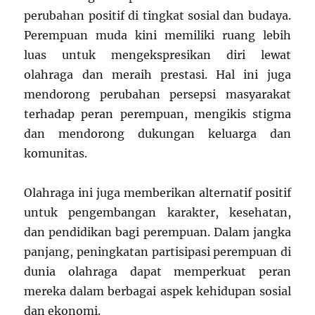
perubahan positif di tingkat sosial dan budaya.
Perempuan muda kini memiliki ruang lebih
luas untuk mengekspresikan diri lewat
olahraga dan meraih prestasi. Hal ini juga
mendorong perubahan persepsi masyarakat
terhadap peran perempuan, mengikis stigma
dan mendorong dukungan keluarga dan
komunitas.
Olahraga ini juga memberikan alternatif positif
untuk pengembangan karakter, kesehatan,
dan pendidikan bagi perempuan. Dalam jangka
panjang, peningkatan partisipasi perempuan di
dunia olahraga dapat memperkuat peran
mereka dalam berbagai aspek kehidupan sosial
dan ekonomi.