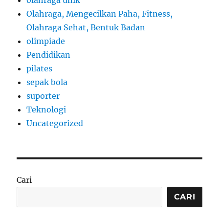
Olahraga, Mengecilkan Paha, Fitness,
Olahraga Sehat, Bentuk Badan
olimpiade
Pendidikan
pilates
sepak bola
suporter
Teknologi
Uncategorized
Cari
CARI