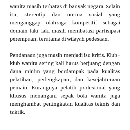
wanita masih terbatas di banyak negara. Selain
itu, stereotip dan norma sosial yang
menganggap olahraga kompetitif sebagai
domain laki-laki masih membatasi partisipasi
perempuan, terutama di wilayah pedesaan.
Pendanaan juga masih menjadi isu kritis. Klub-
klub wanita sering kali harus berjuang dengan
dana minim yang berdampak pada kualitas
pelatihan, perlengkapan, dan kesejahteraan
pemain. Kurangnya pelatih profesional yang
khusus menangani sepak bola wanita juga
menghambat peningkatan kualitas teknis dan
taktik.