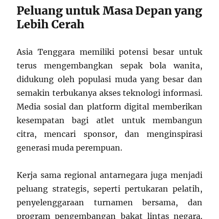
Peluang untuk Masa Depan yang
Lebih Cerah
Asia Tenggara memiliki potensi besar untuk
terus mengembangkan sepak bola wanita,
didukung oleh populasi muda yang besar dan
semakin terbukanya akses teknologi informasi.
Media sosial dan platform digital memberikan
kesempatan bagi atlet untuk membangun
citra, mencari sponsor, dan menginspirasi
generasi muda perempuan.
Kerja sama regional antarnegara juga menjadi
peluang strategis, seperti pertukaran pelatih,
penyelenggaraan turnamen bersama, dan
program pengembangan bakat lintas negara.