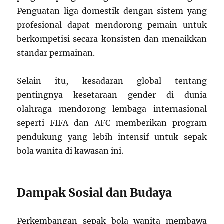
Penguatan liga domestik dengan sistem yang
profesional dapat mendorong pemain untuk
berkompetisi secara konsisten dan menaikkan
standar permainan.
Selain itu, kesadaran global tentang
pentingnya kesetaraan gender di dunia
olahraga mendorong lembaga internasional
seperti FIFA dan AFC memberikan program
pendukung yang lebih intensif untuk sepak
bola wanita di kawasan ini.
Dampak Sosial dan Budaya
Perkembangan sepak bola wanita membawa