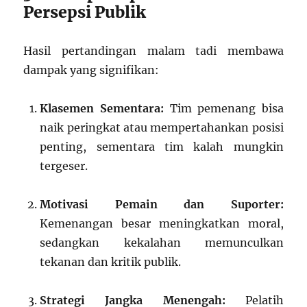
Persepsi Publik
Hasil pertandingan malam tadi membawa
dampak yang signifikan:
Klasemen Sementara:
Tim pemenang bisa
naik peringkat atau mempertahankan posisi
penting, sementara tim kalah mungkin
tergeser.
Motivasi Pemain dan Suporter:
Kemenangan besar meningkatkan moral,
sedangkan kekalahan memunculkan
tekanan dan kritik publik.
Strategi Jangka Menengah:
Pelatih