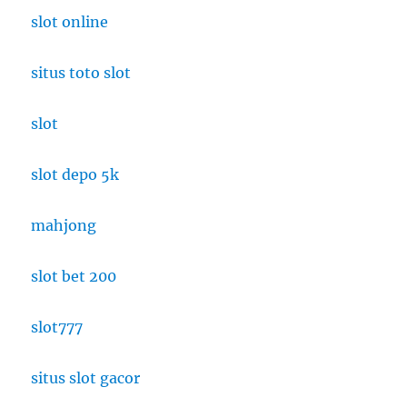
slot online
situs toto slot
slot
slot depo 5k
mahjong
slot bet 200
slot777
situs slot gacor