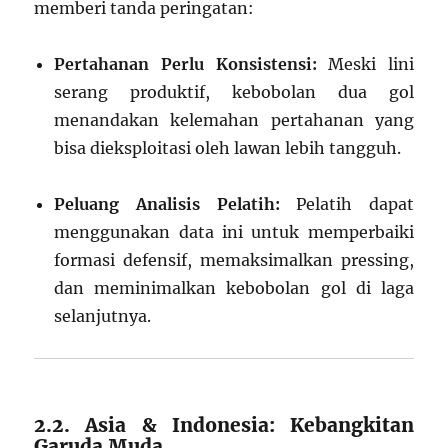
memberi tanda peringatan:
Pertahanan Perlu Konsistensi:
Meski lini
serang produktif, kebobolan dua gol
menandakan kelemahan pertahanan yang
bisa dieksploitasi oleh lawan lebih tangguh.
Peluang Analisis Pelatih:
Pelatih dapat
menggunakan data ini untuk memperbaiki
formasi defensif, memaksimalkan pressing,
dan meminimalkan kebobolan gol di laga
selanjutnya.
2.2. Asia & Indonesia: Kebangkitan
Garuda Muda