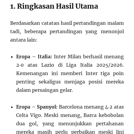
1. Ringkasan Hasil Utama
Berdasarkan catatan hasil pertandingan malam
tadi, beberapa pertandingan yang menonjol
antara lain:
Eropa – Italia:
Inter Milan berhasil menang
2‑0 atas Lazio di Liga Italia 2025/2026.
Kemenangan ini memberi Inter tiga poin
penting sekaligus menjaga posisi mereka
dalam persaingan gelar.
Eropa – Spanyol:
Barcelona menang 4‑2 atas
Celta Vigo. Meski menang, Barca kebobolan
dua gol, yang menunjukkan pertahanan
mereka masih perlu perbaikan meski lini