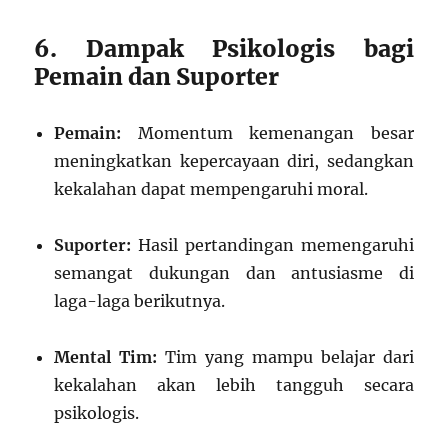
6. Dampak Psikologis bagi
Pemain dan Suporter
Pemain:
Momentum kemenangan besar
meningkatkan kepercayaan diri, sedangkan
kekalahan dapat mempengaruhi moral.
Suporter:
Hasil pertandingan memengaruhi
semangat dukungan dan antusiasme di
laga-laga berikutnya.
Mental Tim:
Tim yang mampu belajar dari
kekalahan akan lebih tangguh secara
psikologis.