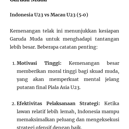
Indonesia U23 vs Macau U23 (5‑0)
Kemenangan telak ini menunjukkan kesiapan
Garuda Muda untuk menghadapi tantangan
lebih besar. Beberapa catatan penting:
Motivasi Tinggi:
Kemenangan besar
memberikan moral tinggi bagi skuad muda,
yang akan memperkuat mental jelang
putaran final Piala Asia U23.
Efektivitas Pelaksanaan Strategi:
Ketika
lawan relatif lebih lemah, Indonesia mampu
memaksimalkan peluang dan mengeksekusi
strategi ofensif dengan baik.