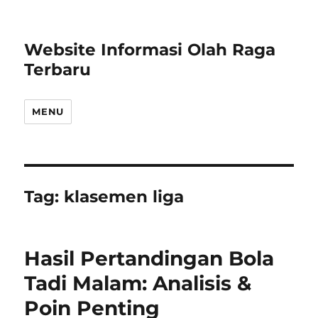
Website Informasi Olah Raga
Terbaru
MENU
Tag:
klasemen liga
Hasil Pertandingan Bola
Tadi Malam: Analisis &
Poin Penting