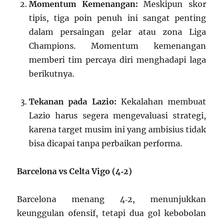
Momentum Kemenangan:
Meskipun skor
tipis, tiga poin penuh ini sangat penting
dalam persaingan gelar atau zona Liga
Champions. Momentum kemenangan
memberi tim percaya diri menghadapi laga
berikutnya.
Tekanan pada Lazio:
Kekalahan membuat
Lazio harus segera mengevaluasi strategi,
karena target musim ini yang ambisius tidak
bisa dicapai tanpa perbaikan performa.
Barcelona vs Celta Vigo (4‑2)
Barcelona menang 4‑2, menunjukkan
keunggulan ofensif, tetapi dua gol kebobolan