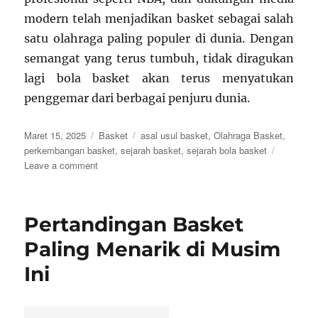
modern telah menjadikan basket sebagai salah
satu olahraga paling populer di dunia. Dengan
semangat yang terus tumbuh, tidak diragukan
lagi bola basket akan terus menyatukan
penggemar dari berbagai penjuru dunia.
Posted
Categories
Tags
Maret 15, 2025
Basket
asal usul basket
,
Olahraga Basket
,
on
perkembangan basket
,
sejarah basket
,
sejarah bola basket
on
Leave a comment
Sejarah
Basket:
Dari
Pertandingan Basket
Awal
Mula
Paling Menarik di Musim
Hingga
Ini
Menjadi
Olahraga
Populer
Dunia