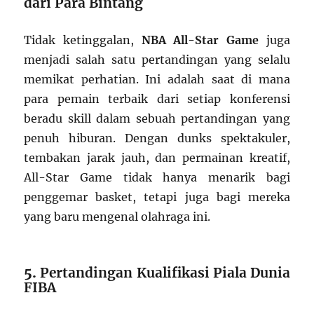
dari Para Bintang
Tidak ketinggalan,
NBA All-Star Game
juga
menjadi salah satu pertandingan yang selalu
memikat perhatian. Ini adalah saat di mana
para pemain terbaik dari setiap konferensi
beradu skill dalam sebuah pertandingan yang
penuh hiburan. Dengan dunks spektakuler,
tembakan jarak jauh, dan permainan kreatif,
All-Star Game tidak hanya menarik bagi
penggemar basket, tetapi juga bagi mereka
yang baru mengenal olahraga ini.
5.
Pertandingan Kualifikasi Piala Dunia
FIBA