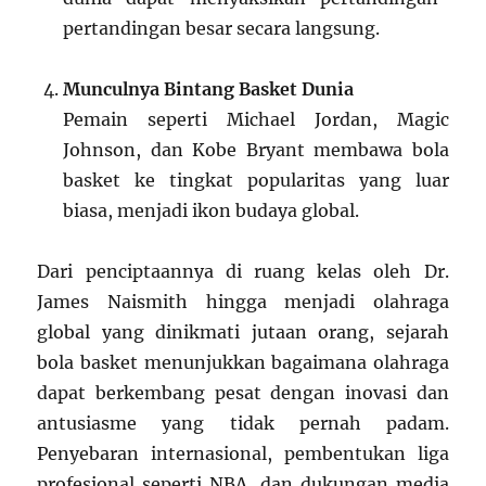
pertandingan besar secara langsung.
Munculnya Bintang Basket Dunia
Pemain seperti Michael Jordan, Magic
Johnson, dan Kobe Bryant membawa bola
basket ke tingkat popularitas yang luar
biasa, menjadi ikon budaya global.
Dari penciptaannya di ruang kelas oleh Dr.
James Naismith hingga menjadi olahraga
global yang dinikmati jutaan orang, sejarah
bola basket menunjukkan bagaimana olahraga
dapat berkembang pesat dengan inovasi dan
antusiasme yang tidak pernah padam.
Penyebaran internasional, pembentukan liga
profesional seperti NBA, dan dukungan media