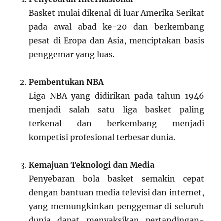
Basket mulai dikenal di luar Amerika Serikat
pada awal abad ke-20 dan berkembang
pesat di Eropa dan Asia, menciptakan basis
penggemar yang luas.
Pembentukan NBA
Liga NBA yang didirikan pada tahun 1946
menjadi salah satu liga basket paling
terkenal dan berkembang menjadi
kompetisi profesional terbesar dunia.
Kemajuan Teknologi dan Media
Penyebaran bola basket semakin cepat
dengan bantuan media televisi dan internet,
yang memungkinkan penggemar di seluruh
dunia dapat menyaksikan pertandingan-