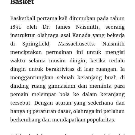
Basket
Basketball pertama kali ditemukan pada tahun
1891 oleh Dr. James Naismith, seorang
instruktur olahraga asal Kanada yang bekerja
di Springfield, Massachusetts. Naismith
menciptakan permainan ini untuk mengisi
waktu selama musim dingin, ketika terlalu
dingin untuk beraktivitas di luar ruangan. Ia
menggantungkan sebuah keranjang buah di
dinding ruang gimnasium dan meminta para
pemain melempar bola ke dalam keranjang
tersebut. Dengan aturan yang sederhana dan
hanya 13 peraturan dasar, olahraga ini perlahan
berkembang dan mendapatkan popularitas.