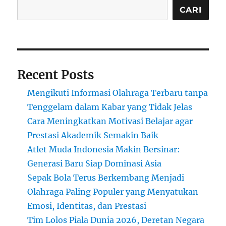
Ini
CARI
Recent Posts
Mengikuti Informasi Olahraga Terbaru tanpa
Tenggelam dalam Kabar yang Tidak Jelas
Cara Meningkatkan Motivasi Belajar agar
Prestasi Akademik Semakin Baik
Atlet Muda Indonesia Makin Bersinar:
Generasi Baru Siap Dominasi Asia
Sepak Bola Terus Berkembang Menjadi
Olahraga Paling Populer yang Menyatukan
Emosi, Identitas, dan Prestasi
Tim Lolos Piala Dunia 2026, Deretan Negara