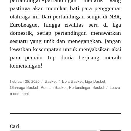
pertandingan-pertandingan menarik yang
pastinya akan memikat hati para penggemar
olahraga ini. Dari pertandingan sengit di NBA,
EuroLeague, hingga rivalitas seru di liga
domestik, setiap pertandingan menawarkan
sesuatu yang unik dan menegangkan. Jangan
lewatkan kesempatan untuk menyaksikan aksi
para pemain top dunia berjuang meraih
kemenangan!
Posted
Categories
Tags
Februari 25, 2025
Basket
Bola Basket
,
Liga Basket
,
on
Olahraga Basket
,
Pemain Basket
,
Pertandingan Basket
Leave
on
a comment
Pertandingan
Basket
Paling
Menarik
di
Cari
Musim