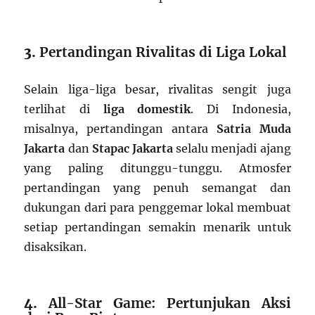
3.
Pertandingan Rivalitas di Liga Lokal
Selain liga-liga besar, rivalitas sengit juga
terlihat di
liga domestik
. Di Indonesia,
misalnya, pertandingan antara
Satria Muda
Jakarta
dan
Stapac Jakarta
selalu menjadi ajang
yang paling ditunggu-tunggu. Atmosfer
pertandingan yang penuh semangat dan
dukungan dari para penggemar lokal membuat
setiap pertandingan semakin menarik untuk
disaksikan.
4.
All-Star Game: Pertunjukan Aksi