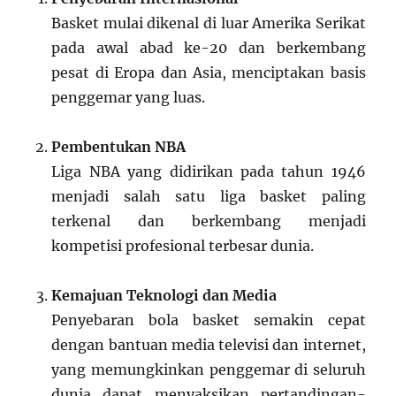
Basket mulai dikenal di luar Amerika Serikat
pada awal abad ke-20 dan berkembang
pesat di Eropa dan Asia, menciptakan basis
penggemar yang luas.
Pembentukan NBA
Liga NBA yang didirikan pada tahun 1946
menjadi salah satu liga basket paling
terkenal dan berkembang menjadi
kompetisi profesional terbesar dunia.
Kemajuan Teknologi dan Media
Penyebaran bola basket semakin cepat
dengan bantuan media televisi dan internet,
yang memungkinkan penggemar di seluruh
dunia dapat menyaksikan pertandingan-