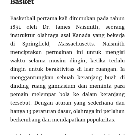
Basket
Basketball pertama kali ditemukan pada tahun
1891 oleh Dr. James Naismith, seorang
instruktur olahraga asal Kanada yang bekerja
di Springfield, Massachusetts. Naismith
menciptakan permainan ini untuk mengisi
waktu selama musim dingin, ketika terlalu
dingin untuk beraktivitas di luar ruangan. Ia
menggantungkan sebuah keranjang buah di
dinding ruang gimnasium dan meminta para
pemain melempar bola ke dalam keranjang
tersebut. Dengan aturan yang sederhana dan
hanya 13 peraturan dasar, olahraga ini perlahan
berkembang dan mendapatkan popularitas.