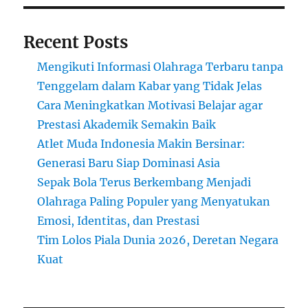
Recent Posts
Mengikuti Informasi Olahraga Terbaru tanpa
Tenggelam dalam Kabar yang Tidak Jelas
Cara Meningkatkan Motivasi Belajar agar
Prestasi Akademik Semakin Baik
Atlet Muda Indonesia Makin Bersinar:
Generasi Baru Siap Dominasi Asia
Sepak Bola Terus Berkembang Menjadi
Olahraga Paling Populer yang Menyatukan
Emosi, Identitas, dan Prestasi
Tim Lolos Piala Dunia 2026, Deretan Negara
Kuat