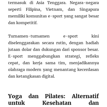
termasuk di Asia Tenggara. Negara-negara
seperti Filipina, Vietnam, dan Singapura
memiliki komunitas e-sport yang sangat besar
dan kompetitif.
Turnamen-turnamen e-sport kini
diselenggarakan secara rutin, dengan hadiah
jutaan dolar dan dukungan dari sponsor besar.
E-sport menggabungkan strategi, refleks
cepat, dan kerja sama tim, menjadikannya
olahraga modern yang menantang kecerdasan
dan ketangkasan digital.
Yoga dan Pilates: Alternatif
untuk Kesehatan dan