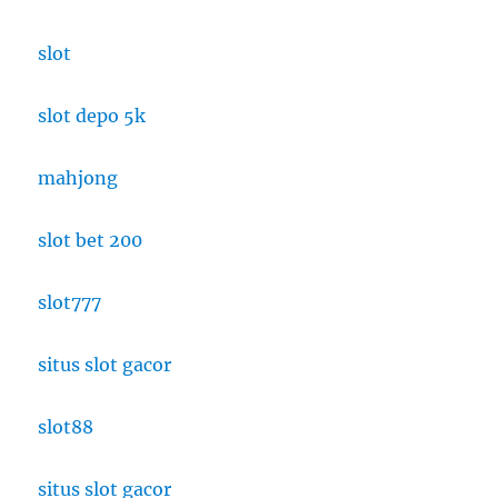
slot
slot depo 5k
mahjong
slot bet 200
slot777
situs slot gacor
slot88
situs slot gacor