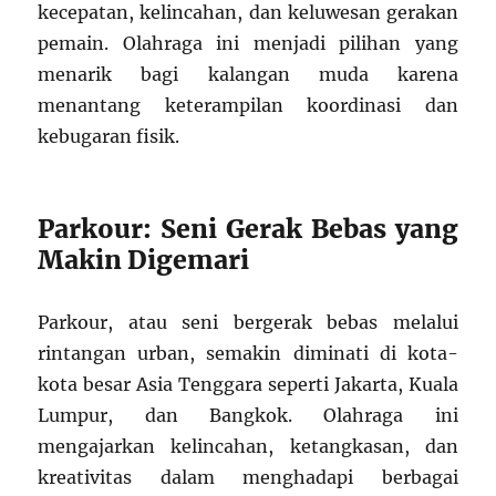
kecepatan, kelincahan, dan keluwesan gerakan
pemain. Olahraga ini menjadi pilihan yang
menarik bagi kalangan muda karena
menantang keterampilan koordinasi dan
kebugaran fisik.
Parkour: Seni Gerak Bebas yang
Makin Digemari
Parkour, atau seni bergerak bebas melalui
rintangan urban, semakin diminati di kota-
kota besar Asia Tenggara seperti Jakarta, Kuala
Lumpur, dan Bangkok. Olahraga ini
mengajarkan kelincahan, ketangkasan, dan
kreativitas dalam menghadapi berbagai