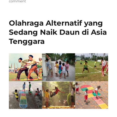
on
comment
Olahraga
yang
Dilarang
Olahraga Alternatif yang
Tapi
Dicintai:
Sedang Naik Daun di Asia
Dari
Tenggara
Parkour
Sampai
Street
Luge