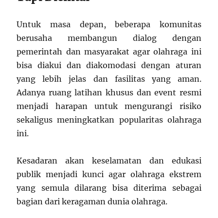
Untuk masa depan, beberapa komunitas
berusaha membangun dialog dengan
pemerintah dan masyarakat agar olahraga ini
bisa diakui dan diakomodasi dengan aturan
yang lebih jelas dan fasilitas yang aman.
Adanya ruang latihan khusus dan event resmi
menjadi harapan untuk mengurangi risiko
sekaligus meningkatkan popularitas olahraga
ini.
Kesadaran akan keselamatan dan edukasi
publik menjadi kunci agar olahraga ekstrem
yang semula dilarang bisa diterima sebagai
bagian dari keragaman dunia olahraga.