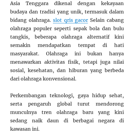
Asia Tenggara dikenal dengan kekayaan
budaya dan tradisi yang unik, termasuk dalam
bidang olahraga.
slot qris gacor
Selain cabang
olahraga populer seperti sepak bola dan bulu
tangkis, beberapa olahraga alternatif kini
semakin mendapatkan tempat di hati
masyarakat. Olahraga ini bukan hanya
menawarkan aktivitas fisik, tetapi juga nilai
sosial, kesehatan, dan hiburan yang berbeda
dari olahraga konvensional.
Perkembangan teknologi, gaya hidup sehat,
serta pengaruh global turut mendorong
munculnya tren olahraga baru yang kini
sedang naik daun di berbagai negara di
kawasan ini.