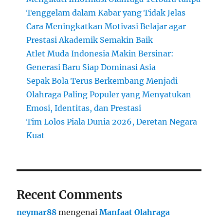
Tenggelam dalam Kabar yang Tidak Jelas
Cara Meningkatkan Motivasi Belajar agar
Prestasi Akademik Semakin Baik
Atlet Muda Indonesia Makin Bersinar:
Generasi Baru Siap Dominasi Asia
Sepak Bola Terus Berkembang Menjadi
Olahraga Paling Populer yang Menyatukan
Emosi, Identitas, dan Prestasi
Tim Lolos Piala Dunia 2026, Deretan Negara
Kuat
Recent Comments
neymar88
mengenai
Manfaat Olahraga