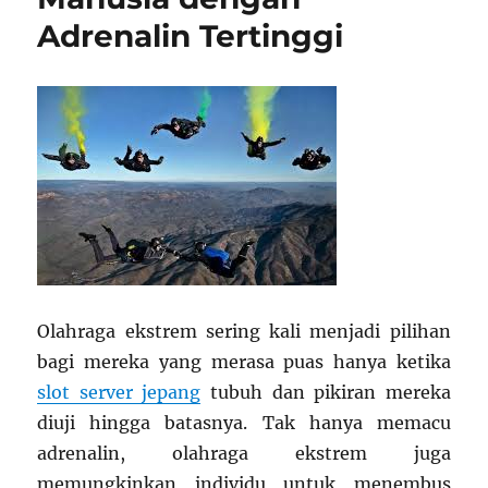
Sampai
Adrenalin Tertinggi
Street
Luge
Olahraga ekstrem sering kali menjadi pilihan
bagi mereka yang merasa puas hanya ketika
slot server jepang
tubuh dan pikiran mereka
diuji hingga batasnya. Tak hanya memacu
adrenalin, olahraga ekstrem juga
memungkinkan individu untuk menembus