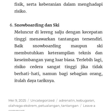
fisik, serta keberanian dalam menghadapi
risiko.
Snowboarding dan Ski
Meluncur di lereng salju dengan kecepatan
tinggi menawarkan tantangan tersendiri.
Baik snowboarding maupun ski
membutuhkan keterampilan teknis dan
keseimbangan yang luar biasa. Terlebih lagi,
risiko cedera sangat tinggi jika tidak
berhati-hati, namun bagi sebagian orang,
itulah daya tariknya.
Posted
Categories
Tags
Mei 9, 2025
Uncategorized
adrenalin
,
kebugaran
,
on
olahraga ekstrem
,
petualangan
,
tantangan
Leave a
on
comment