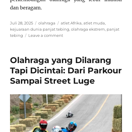
dan beragam.
Posted
Categories
Tags
Juli 28, 2025
olahraga
atlet Afrika
,
atlet muda
,
on
kejuaraan dunia panjat tebing
,
olahraga ekstrem
,
panjat
on
tebing
Leave a comment
Kejuaraan
Dunia
Panjat
Olahraga yang Dilarang
Tebing:
Atlet
Tapi Dicintai: Dari Parkour
Muda
Sampai Street Luge
dari
Afrika
Mendominasi
Panggung
Internasional