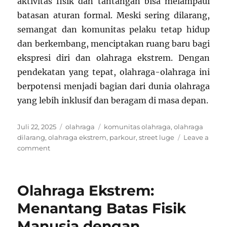
aktivitas fisik dan tantangan bisa melampaui
batasan aturan formal. Meski sering dilarang,
semangat dan komunitas pelaku tetap hidup
dan berkembang, menciptakan ruang baru bagi
ekspresi diri dan olahraga ekstrem. Dengan
pendekatan yang tepat, olahraga-olahraga ini
berpotensi menjadi bagian dari dunia olahraga
yang lebih inklusif dan beragam di masa depan.
Posted
Categories
Tags
Juli 22, 2025
olahraga
komunitas olahraga
,
olahraga
on
dilarang
,
olahraga ekstrem
,
parkour
,
street luge
Leave a
on
comment
Olahraga
yang
Dilarang
Olahraga Ekstrem:
Tapi
Dicintai:
Menantang Batas Fisik
Dari
Manusia dengan
Parkour