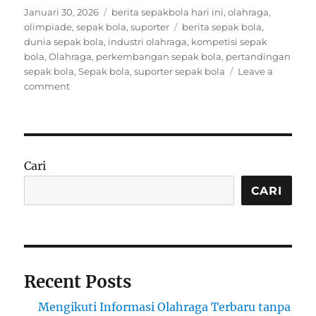
Posted
Categories
Januari 30, 2026
berita sepakbola hari ini
,
olahraga
,
on
Tags
olimpiade
,
sepak bola
,
suporter
berita sepak bola
,
dunia sepak bola
,
industri olahraga
,
kompetisi sepak
bola
,
Olahraga
,
perkembangan sepak bola
,
pertandingan
sepak bola
,
Sepak bola
,
suporter sepak bola
Leave a
on
comment
Sepak
Bola
Terus
Berkembang
Menjadi
Cari
Olahraga
Paling
CARI
Populer
yang
Menyatukan
Emosi,
Identitas,
Recent Posts
dan
Prestasi
Mengikuti Informasi Olahraga Terbaru tanpa