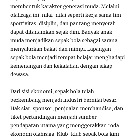
membentuk karakter generasi muda. Melalui
olahraga ini, nilai-nilai seperti kerja sama tim,
sportivitas, disiplin, dan pantang menyerah
dapat ditanamkan sejak dini. Banyak anak
muda menjadikan sepak bola sebagai sarana
menyalurkan bakat dan mimpi. Lapangan
sepak bola menjadi tempat belajar menghadapi
kemenangan dan kekalahan dengan sikap
dewasa.
Dari sisi ekonomi, sepak bola telah
berkembang menjadi industri bernilai besar.
Hak siar, sponsor, penjualan merchandise, dan
tiket pertandingan menjadi sumber
pendapatan utama yang menggerakkan roda
ekonomi olahraga. Klub-klub sepak bola kini