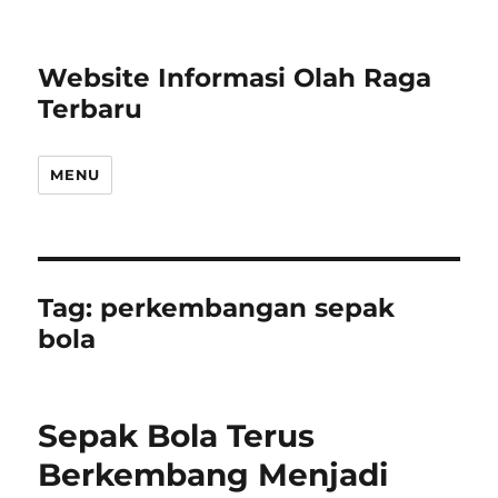
Website Informasi Olah Raga
Terbaru
MENU
Tag:
perkembangan sepak
bola
Sepak Bola Terus
Berkembang Menjadi