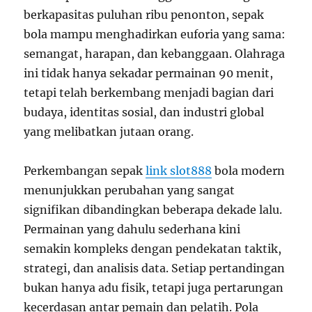
berkapasitas puluhan ribu penonton, sepak
bola mampu menghadirkan euforia yang sama:
semangat, harapan, dan kebanggaan. Olahraga
ini tidak hanya sekadar permainan 90 menit,
tetapi telah berkembang menjadi bagian dari
budaya, identitas sosial, dan industri global
yang melibatkan jutaan orang.
Perkembangan sepak
link slot888
bola modern
menunjukkan perubahan yang sangat
signifikan dibandingkan beberapa dekade lalu.
Permainan yang dahulu sederhana kini
semakin kompleks dengan pendekatan taktik,
strategi, dan analisis data. Setiap pertandingan
bukan hanya adu fisik, tetapi juga pertarungan
kecerdasan antar pemain dan pelatih. Pola