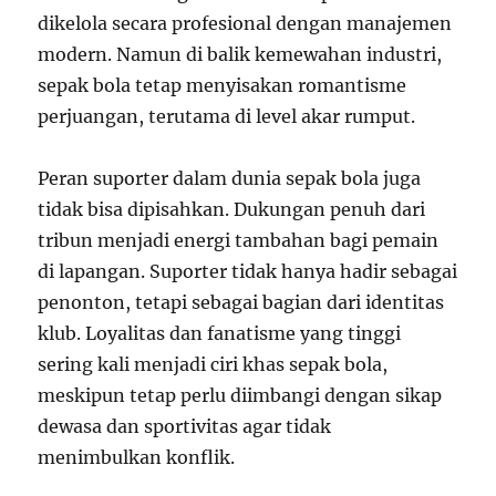
dikelola secara profesional dengan manajemen
modern. Namun di balik kemewahan industri,
sepak bola tetap menyisakan romantisme
perjuangan, terutama di level akar rumput.
Peran suporter dalam dunia sepak bola juga
tidak bisa dipisahkan. Dukungan penuh dari
tribun menjadi energi tambahan bagi pemain
di lapangan. Suporter tidak hanya hadir sebagai
penonton, tetapi sebagai bagian dari identitas
klub. Loyalitas dan fanatisme yang tinggi
sering kali menjadi ciri khas sepak bola,
meskipun tetap perlu diimbangi dengan sikap
dewasa dan sportivitas agar tidak
menimbulkan konflik.