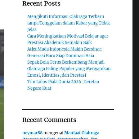
Recent Posts
Mengikuti Informasi Olahraga Terbaru
tanpa Tenggelam dalam Kabar yang Tidak
Jelas
Cara Meningkatkan Motivasi Belajar agar
Prestasi Akademik Semakin Baik
Atlet Muda Indonesia Makin Bersinar:
Generasi Baru Siap Dominasi Asia
Sepak Bola Terus Berkembang Menjadi
Olahraga Paling Populer yang Menyatukan
Emosi, Identitas, dan Prestasi
Tim Lolos Piala Dunia 2026, Deretan
Negara Kuat
Recent Comments
neymar88
mengenai
Manfaat Olahraga