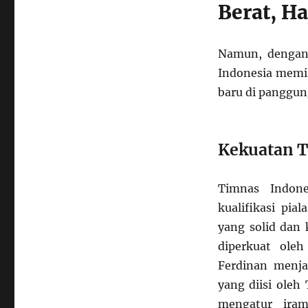
Berat, H
3
Piala
Dunia
2026
Namun, dengan 
Indonesia memil
baru di panggun
Kekuatan T
Timnas Indone
kualifikasi pia
yang solid dan
diperkuat ole
Ferdinan menja
yang diisi ole
mengatur iram