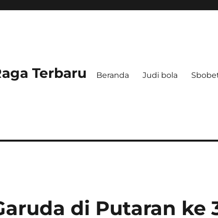
Raga Terbaru
Beranda
Judi bola
Sbobe
aruda di Putaran ke 