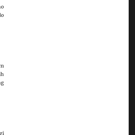
ho
do
im
ih
ng
gi