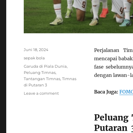
Posted
Juni 18, 2024
Perjalanan Ti
on
Categories
sepak bola
mencapai babak 
Tags
Garuda di Piala Dunia
,
fase sebelumny
Peluang Timnas
,
dengan lawan-la
Tantangan Timnas
,
Timnas
di Putaran 3
Baca Juga:
FOMO
on
Leave a comment
Peluang
Timnas
Garuda
Peluang 
di
Putaran
Putaran 
ke