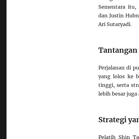
Sementara itu, 
dan Justin Hub
Ari Sutaryadi.
Tantangan 
Perjalanan di p
yang lolos ke 
tinggi, serta s
lebih besar juga
Strategi y
Pelatih Shin T