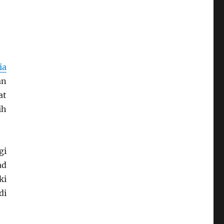
ia
an
at
ih
gi
ad
ki
di